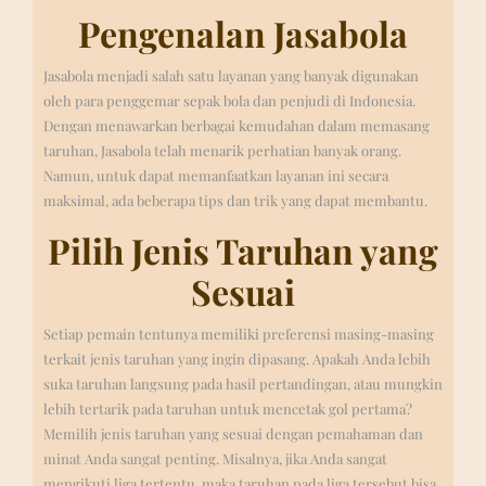
Pengenalan Jasabola
Jasabola menjadi salah satu layanan yang banyak digunakan
oleh para penggemar sepak bola dan penjudi di Indonesia.
Dengan menawarkan berbagai kemudahan dalam memasang
taruhan, Jasabola telah menarik perhatian banyak orang.
Namun, untuk dapat memanfaatkan layanan ini secara
maksimal, ada beberapa tips dan trik yang dapat membantu.
Pilih Jenis Taruhan yang
Sesuai
Setiap pemain tentunya memiliki preferensi masing-masing
terkait jenis taruhan yang ingin dipasang. Apakah Anda lebih
suka taruhan langsung pada hasil pertandingan, atau mungkin
lebih tertarik pada taruhan untuk mencetak gol pertama?
Memilih jenis taruhan yang sesuai dengan pemahaman dan
minat Anda sangat penting. Misalnya, jika Anda sangat
mengikuti liga tertentu, maka taruhan pada liga tersebut bisa