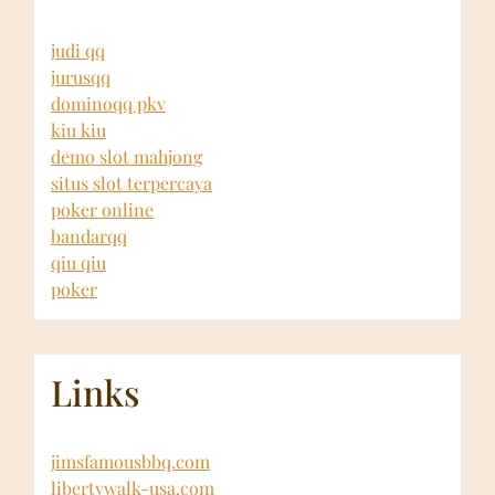
judi qq
jurusqq
dominoqq pkv
kiu kiu
demo slot mahjong
situs slot terpercaya
poker online
bandarqq
qiu qiu
poker
Links
jimsfamousbbq.com
libertywalk-usa.com