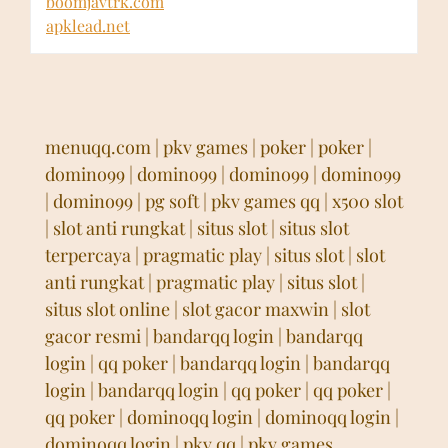
boomjavtrk.com
apklead.net
menuqq.com
|
pkv games
|
poker
|
poker
|
domino99
|
domino99
|
domino99
|
domino99
|
domino99
|
pg soft
|
pkv games qq
|
x500 slot
|
slot anti rungkat
|
situs slot
|
situs slot
terpercaya
|
pragmatic play
|
situs slot
|
slot
anti rungkat
|
pragmatic play
|
situs slot
|
situs slot online
|
slot gacor maxwin
|
slot
gacor resmi
|
bandarqq login
|
bandarqq
login
|
qq poker
|
bandarqq login
|
bandarqq
login
|
bandarqq login
|
qq poker
|
qq poker
|
qq poker
|
dominoqq login
|
dominoqq login
|
dominoqq login
|
pkv qq
|
pkv games