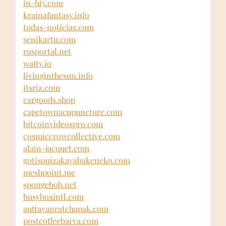
in-hi5.com
krainafantasy.info
todas-noticias.com
senikartu.com
rusportal.net
watty.io
livinginthesun.info
itsriz.com
cargoods.shop
capetownacupuncture.com
bitcoinvideospro.com
cosmiccrowcollective.com
alain-jacquet.com
gotisouizakayabakeneko.com
meshpoint.me
spongebob.net
busyboxintl.com
auttayanratchapak.com
postcoffeebarva.com