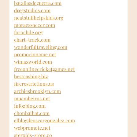
batallasdeguerra.com
dregstudios.com
neatstuffhelpskids.org
moraessoccer.com
forochile.org
chart-track.com
wonderfultraveling.com
promocioname.net
wimaxworld.com
freeonlinecricketgames.net
bestcashing.biz
firerestrictions.us
archiesbrooklyn.com
muambeiros.net
infozblog.com
chonbaihat.com
elblogdeoscargonzalez.com
webpromote.net
steroids-store.co