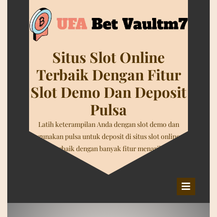
Skip
to
content
Situs Slot Online
Terbaik Dengan Fitur
Slot Demo Dan Deposit
Pulsa
Latih keterampilan Anda dengan slot demo dan
gunakan pulsa untuk deposit di situs slot online
terbaik dengan banyak fitur menarik.
Open
Menu