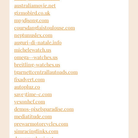
australiamovie.net
gizmobird.co.uk
mp3djsong.com
coursdanglaistoulouse.com
neptunuslex.com
auguri-di-natale.info
michelewatch.us
omega--watches.us
breitling-watches.us
tgarnettcentrallautoads.com
fixadvert.com
autopluz.co
save3time-c.com
vexonhcf.com
demos-pixelsparadise.com
mediatitude.com
prewarmotorcycles.com
simracinglinks.com