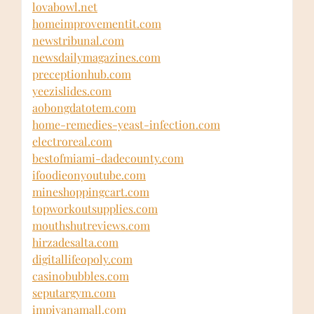
lovabowl.net
homeimprovementit.com
newstribunal.com
newsdailymagazines.com
preceptionhub.com
yeezislides.com
aobongdatotem.com
home-remedies-yeast-infection.com
electroreal.com
bestofmiami-dadecounty.com
ifoodieonyoutube.com
mineshoppingcart.com
topworkoutsupplies.com
mouthshutreviews.com
hirzadesalta.com
digitallifeopoly.com
casinobubbles.com
seputargym.com
impiyanamall.com