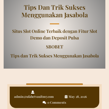
Tips Dan Trik Sukses
Menggunakan Jasabola
Situs Slot Online Terbaik dengan Fitur Slot
Demo dan Deposit Pulsa
SBOBET
Tips dan Trik Sukses Menggunakan Jasabola
admin@ufabetvaultm7.com
May 28, 2026
0 Comments