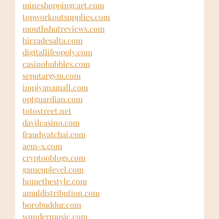
mineshoppingcart.com
topworkoutsupplies.com
mouthshutreviews.com
hirzadesalta.com
digitallifeopoly.com
casinobubbles.com
seputargym.com
impiyanamall.com
optguardian.com
totostreet.net
davilcasino.com
fraudwatchai.com
aem-x.com
cryptooblogs.com
gameuplevel.com
homethestyle.com
amuldistribution.com
borobuddur.com
wundermusic.com