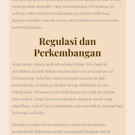
menciptakan atmosfer yang mendebarkan. Permainan ini
seiring waktu mulai mendapatkan perhatian lebih luas,
dengan semakin banyak orang yang tergoda untuk mencoba
peruntungannya.
Regulasi dan
Perkembangan
Sejak tahun-tahun awal introduksi Balap Toto, banyak
perubahan terjadi dalam regulasi dan cara permainan ini
berlangsung. Sebelum adanya pengawasan ketat dari
pemerintah, praktik perjudian kerap dilakukan secara
clandestine. Fenomena ini tidak hanya menarik perhatian
masyarakat, tetapi juga menciptakan dampak sosial yang
signifikan, seperti ketergantungan dan masalah keuangan bagi
beberapa individu.
Dengan semakin berkembangnya industri perjudian,
pemerintah Indonesia mulai mengambil langkah untuk