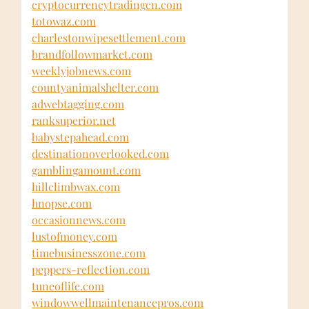
cryptocurrencytradingcn.com
totowaz.com
charlestonwipesettlement.com
brandfollowmarket.com
weeklyjobnews.com
countyanimalshelter.com
adwebtagging.com
ranksuperior.net
babystepahead.com
destinationoverlooked.com
gamblingamount.com
hillclimbwax.com
hnopse.com
occasionnews.com
lustofmoney.com
timebusinesszone.com
peppers-reflection.com
tuneoflife.com
windowwellmaintenancepros.com