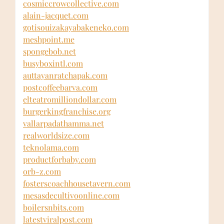
cosmiccrowcollective.com
alain-jacquet.com
gotisouizakayabakeneko.com
meshpoint.me
spongebob.net
busyboxintl.com
auttayanratchapak.com
postcoffeebarva.com
elteatromilliondollar.com
burgerkingfranchise.org
vallarpadathamma.net
realworldsize.com
teknolama.com
productforbaby.com
orb-z.com
fosterscoachhousetavern.com
mesasdecultivoonline.com
boilersnbits.com
latestviralpost.com