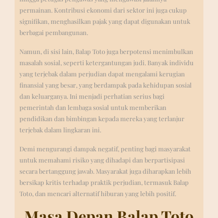
permainan. Kontribusi ekonomi dari sektor ini juga cukup
signifikan, menghasilkan pajak yang dapat digunakan untuk
berbagai pembangunan.
Namun, di sisi lain, Balap Toto juga berpotensi menimbulkan
masalah sosial, seperti ketergantungan judi. Banyak individu
yang terjebak dalam perjudian dapat mengalami kerugian
finansial yang besar, yang berdampak pada kehidupan sosial
dan keluarganya. Ini menjadi perhatian serius bagi
pemerintah dan lembaga sosial untuk memberikan
pendidikan dan bimbingan kepada mereka yang terlanjur
terjebak dalam lingkaran ini.
Demi mengurangi dampak negatif, penting bagi masyarakat
untuk memahami risiko yang dihadapi dan berpartisipasi
secara bertanggung jawab. Masyarakat juga diharapkan lebih
bersikap kritis terhadap praktik perjudian, termasuk Balap
Toto, dan mencari alternatif hiburan yang lebih positif.
Masa Depan Balap Toto