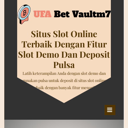
Skip
to
content
Situs Slot Online
Terbaik Dengan Fitur
Slot Demo Dan Deposit
Pulsa
Latih keterampilan Anda dengan slot demo dan
gunakan pulsa untuk deposit di situs slot online
terbaik dengan banyak fitur menarik.
Open
Menu