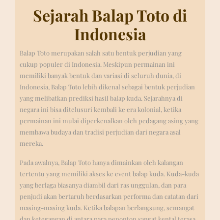
Sejarah Balap Toto di
Indonesia
Balap Toto merupakan salah satu bentuk perjudian yang
cukup populer di Indonesia. Meskipun permainan ini
memiliki banyak bentuk dan variasi di seluruh dunia, di
Indonesia, Balap Toto lebih dikenal sebagai bentuk perjudian
yang melibatkan prediksi hasil balap kuda. Sejarahnya di
negara ini bisa ditelusuri kembali ke era kolonial, ketika
permainan ini mulai diperkenalkan oleh pedagang asing yang
membawa budaya dan tradisi perjudian dari negara asal
mereka.
Pada awalnya, Balap Toto hanya dimainkan oleh kalangan
tertentu yang memiliki akses ke event balap kuda. Kuda-kuda
yang berlaga biasanya diambil dari ras unggulan, dan para
penjudi akan bertaruh berdasarkan performa dan catatan dari
masing-masing kuda. Ketika balapan berlangsung, semangat
dan ketegangan di antara para penonton sangat kental terasa,