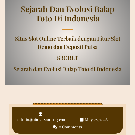
Sejarah Dan Evolusi Balap
Toto Di Indonesia
Situs Slot Online Terbaik dengan Fitur Slot
Demo dan Deposit Pulsa
SBOBET
Sejarah dan Evolusi Balap Toto di Indonesia
admin@ufabetvaultm7.com
May 28, 2026
0 Comments