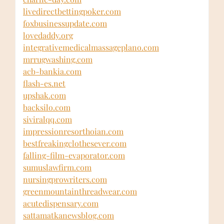
livedirectbettingpoker.com
foxbusinessupdate.com
lovedaddy.org
integrativemedicalmassageplano.com
mrrugwashing.com
acb-bankia.com
flash-es.net
upshak.com
backsilo.com
siviralqq.com
impressionresorthoian.com
bestfreakingclothesever.com
falling-film-evaporator.com
sumuslawfirm.com
nursingprowriters.com
greenmountainthreadwear.com
acutedispensary.com
sattamatkanewsblog.com