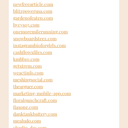
newfreearticle.com
blitzpowerusa.com
gardenofeaten.com
hycys05.com
onemoremilerunning.com
snowboardsteez.com
instagrambioforgirls.com
cashflowxfiles.com
kmbb10.com
getxtrem.com
weactinfo.com
meshingsocial.com
thearguer.com
marketing-mobile-app.com
floralpunchcraft.com
fiasone.com
danktankbattery.com
mealudo.com
charlie-day.com