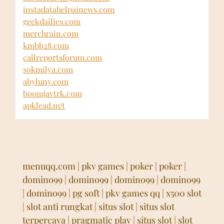
instadatahelpainews.com
geekdailies.com
merchrain.com
kmbb28.com
callreportsforum.com
sokmilya.com
abyluny.com
boomjavtrk.com
apklead.net
menuqq.com
|
pkv games
|
poker
|
poker
|
domino99
|
domino99
|
domino99
|
domino99
|
domino99
|
pg soft
|
pkv games qq
|
x500 slot
|
slot anti rungkat
|
situs slot
|
situs slot
terpercaya
|
pragmatic play
|
situs slot
|
slot