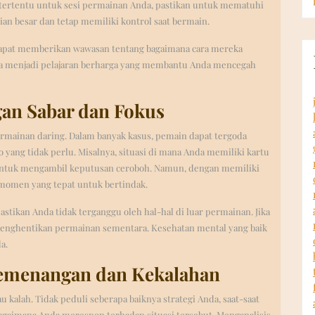
 tertentu untuk sesi permainan Anda, pastikan untuk mematuhi
an besar dan tetap memiliki kontrol saat bermain.
dapat memberikan wawasan tentang bagaimana cara mereka
sa menjadi pelajaran berharga yang membantu Anda mencegah
an Sabar dan Fokus
ermainan daring. Dalam banyak kasus, pemain dapat tergoda
ang tidak perlu. Misalnya, situasi di mana Anda memiliki kartu
untuk mengambil keputusan ceroboh. Namun, dengan memiliki
momen yang tepat untuk bertindak.
pastikan Anda tidak terganggu oleh hal-hal di luar permainan. Jika
k menghentikan permainan sementara. Kesehatan mental yang baik
a.
Kemenangan dan Kekalahan
kalah. Tidak peduli seberapa baiknya strategi Anda, saat-saat
 bagaimana Anda merespon terhadap situasi tersebut. Menganalisis