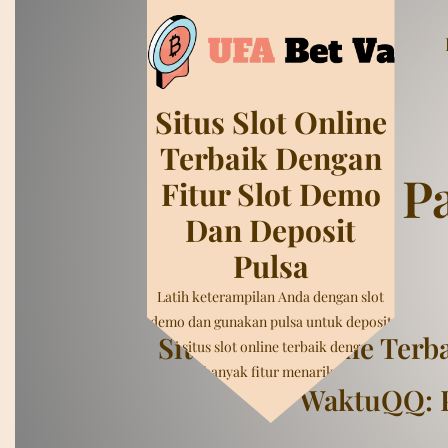
Skip
to
content
Situs Slot Online
Terbaik Dengan
WaktuQQ: Pa
Fitur Slot Demo
Dan Deposit
Pulsa
Latih keterampilan Anda dengan slot
demo dan gunakan pulsa untuk deposit
Situs Slot Online Terb
di situs slot online terbaik dengan
banyak fitur menarik.
WaktuQQ: P