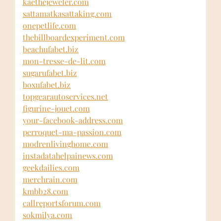
kaethejeweler.com
sattamatkasattaking.com
onepetlife.com
thebillboardexperiment.com
beachufabet.biz
mon-tresse-de-lit.com
sugarufabet.biz
boxufabet.biz
topgearautoservices.net
figurine-jouet.com
your-facebook-address.com
perroquet-ma-passion.com
modrenlivinghome.com
instadatahelpainews.com
geekdailies.com
merchrain.com
kmbb28.com
callreportsforum.com
sokmilya.com