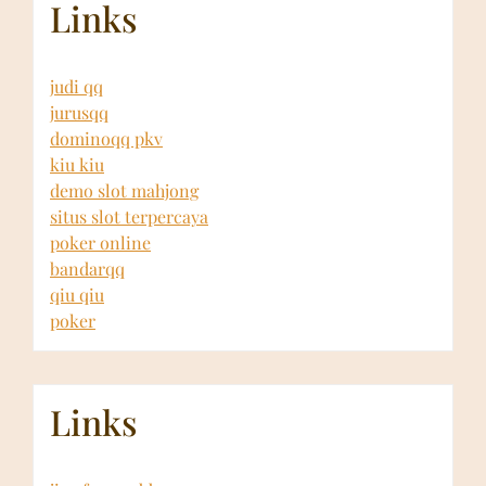
Links
judi qq
jurusqq
dominoqq pkv
kiu kiu
demo slot mahjong
situs slot terpercaya
poker online
bandarqq
qiu qiu
poker
Links