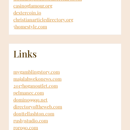
casinoglamour.org
dextercoin.io
christianarticledirectory.org
5homestyle.com
Links
mygamblingstory.com
majalahwekonews.com
2017hoganoutlet.com
pelmanec.com
domino99qq.net
directoryoftheweb.com
donttellashton.com
rush3studio.com
roro90.com