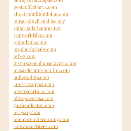
postcoffeebarva.com
elteatromilliondollar.com
burgerkingfranchise.org
vallarpadathamma.net
realworldsize.com
teknolama.com
productforbaby.com
orb-z.com
fosterscoachhousetavern.com
mesasdecultivoonline.com
boilersnbits.com
latestviralpost.com
newfreearticle.com
blitzpowerusa.com
gardenofeaten.com
hycys05.com
onemoremilerunning.com
snowboardsteez.com