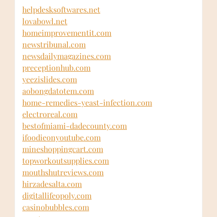
helpdesksoftwares.net
lovabowl.net
homeimprovementit.com
newstribunal.com
newsdailymagazines.com
preceptionhub.com
yeezislides.com
aobongdatotem.com
home-remedies-yeast-infection.com
electroreal.com
bestofmiami-dadecounty.com
ifoodieonyoutube.com
mineshoppingcart.com
topworkoutsupplies.com
mouthshutreviews.com
hirzadesalta.com
digitallifeopoly.com
casinobubbles.com