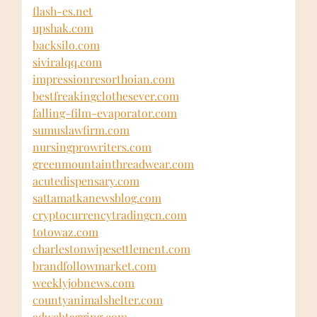
flash-es.net
upshak.com
backsilo.com
siviralqq.com
impressionresorthoian.com
bestfreakingclothesever.com
falling-film-evaporator.com
sumuslawfirm.com
nursingprowriters.com
greenmountainthreadwear.com
acutedispensary.com
sattamatkanewsblog.com
cryptocurrencytradingcn.com
totowaz.com
charlestonwipesettlement.com
brandfollowmarket.com
weeklyjobnews.com
countyanimalshelter.com
adwebtagging.com