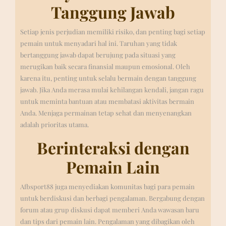
Tanggung Jawab
Setiap jenis perjudian memiliki risiko, dan penting bagi setiap
pemain untuk menyadari hal ini. Taruhan yang tidak
bertanggung jawab dapat berujung pada situasi yang
merugikan baik secara finansial maupun emosional. Oleh
karena itu, penting untuk selalu bermain dengan tanggung
jawab. Jika Anda merasa mulai kehilangan kendali, jangan ragu
untuk meminta bantuan atau membatasi aktivitas bermain
Anda. Menjaga permainan tetap sehat dan menyenangkan
adalah prioritas utama.
Berinteraksi dengan
Pemain Lain
Afbsport88 juga menyediakan komunitas bagi para pemain
untuk berdiskusi dan berbagi pengalaman. Bergabung dengan
forum atau grup diskusi dapat memberi Anda wawasan baru
dan tips dari pemain lain. Pengalaman yang dibagikan oleh