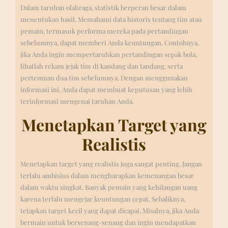
Dalam taruhan olahraga, statistik berperan besar dalam
menentukan hasil. Memahami data historis tentang tim atau
pemain, termasuk performa mereka pada pertandingan
sebelumnya, dapat memberi Anda keuntungan. Contohnya,
jika Anda ingin mempertaruhkan pertandingan sepak bola,
lihatlah rekam jejak tim di kandang dan tandang, serta
pertemuan dua tim sebelumnya. Dengan menggunakan
informasi ini, Anda dapat membuat keputusan yang lebih
terinformasi mengenai taruhan Anda.
Menetapkan Target yang
Realistis
Menetapkan target yang realistis juga sangat penting. Jangan
terlalu ambisius dalam mengharapkan kemenangan besar
dalam waktu singkat. Banyak pemain yang kehilangan uang
karena terlalu mengejar keuntungan cepat. Sebaliknya,
tetapkan target kecil yang dapat dicapai. Misalnya, jika Anda
bermain untuk bersenang-senang dan ingin mendapatkan