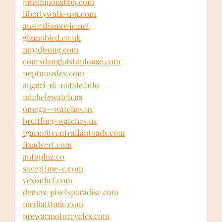
jimsfamousbbq.com
libertywalk-usa.com
australiamovie.net
gizmobird.co.uk
mp3djsong.com
coursdanglaistoulouse.com
neptunuslex.com
auguri-di-natale.info
michelewatch.us
omega--watches.us
breitling-watches.us
tgarnettcentrallautoads.com
fixadvert.com
autopluz.co
save3time-c.com
vexonhcf.com
demos-pixelsparadise.com
mediatitude.com
prewarmotorcycles.com