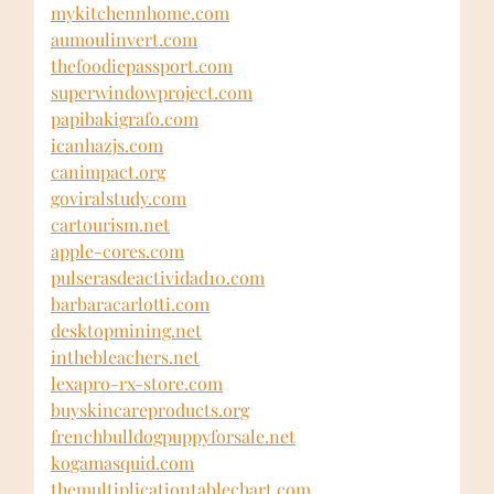
mykitchennhome.com
aumoulinvert.com
thefoodiepassport.com
superwindowproject.com
papibakigrafo.com
icanhazjs.com
canimpact.org
goviralstudy.com
cartourism.net
apple-cores.com
pulserasdeactividad10.com
barbaracarlotti.com
desktopmining.net
inthebleachers.net
lexapro-rx-store.com
buyskincareproducts.org
frenchbulldogpuppyforsale.net
kogamasquid.com
themultiplicationtablechart.com