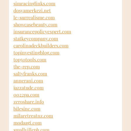
simracinglinks.com
dosyamerkezi.net
le-surrealisme.com
showcasebeauty.com
insurancepolicyexpert.com
statkeycompany.com
carolinadeckbuilders.com
topinvestingblog.com
top50tools.com
the-rep.com
saltyfranks.com
annerani.com
jazzatude.com
0022pa.com
zeroshare.info
bilesinc.com
milaretreatnz.com
modaagi.com
smallvilleph.com