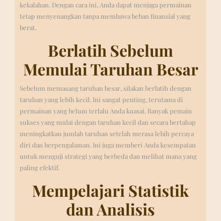
kekalahan. Dengan cara ini, Anda dapat menjaga permainan
tetap menyenangkan tanpa membawa beban finansial yang
berat.
Berlatih Sebelum
Memulai Taruhan Besar
Sebelum memasang taruhan besar, silakan berlatih dengan
taruhan yang lebih kecil. Ini sangat penting, terutama di
permainan yang belum terlalu Anda kuasai. Banyak pemain
sukses yang mulai dengan taruhan kecil dan secara bertahap
meningkatkan jumlah taruhan setelah merasa lebih percaya
diri dan berpengalaman. Ini juga memberi Anda kesempatan
untuk menguji strategi yang berbeda dan melihat mana yang
paling efektif.
Mempelajari Statistik
dan Analisis