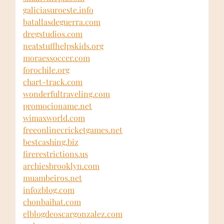
galiciasuroeste.info
batallasdeguerra.com
dregstudios.com
neatstuffhelpskids.org
moraessoccer.com
forochile.org
chart-track.com
wonderfultraveling.com
promocioname.net
wimaxworld.com
freeonlinecricketgames.net
bestcashing.biz
firerestrictions.us
archiesbrooklyn.com
muambeiros.net
infozblog.com
chonbaihat.com
elblogdeoscargonzalez.com