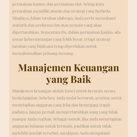
permainan kasino, dan permainan slot. Setiap jenis
permainan memiliki aturan dan strategi yang berbeda.
Misalnya, dalam taruhan olahraga, Anda perlu memahami
statistik dan performa tim atau pemain yang akan
dipertaruhkan. Sementara itu, dalam permainan kasino, ada
unsur keberuntungan yang lebih besar, tetapi strategi
taruhan yang bijaksana tetap diperlukan untuk
memaksimalkan peluang menang.
Manajemen Keuangan
yang Baik
Manajemen keuangan adalah kunci untuk bermain secara
berkelanjutan. Sebelum Anda mulai bertaruh, penting untuk
menetapkan anggaran yang jelas dan berpegang teguh
padanya. Jangan pernah mempertaruhkan uang yang tidak
mampu Anda rugikan. Sebagai contoh, jika Anda menetapkan
anggaran bulanan untuk bermain, pastikan untuk tidak
melebihi jumlah tersebut, meskipun Anda mengalami