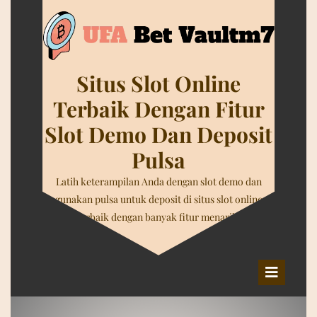
Skip
to
content
Situs Slot Online
Terbaik Dengan Fitur
Slot Demo Dan Deposit
Pulsa
Latih keterampilan Anda dengan slot demo dan
gunakan pulsa untuk deposit di situs slot online
terbaik dengan banyak fitur menarik.
Open
Menu