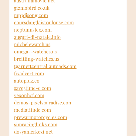
australiamovie.net
gizmobird.co.uk
mp3djsong.com
coursdanglaistoulouse.com
neptunuslex.com
auguri-di-natale.info
michelewatch.us
omega--watches.us
breitling-watches.us
tgarnettcentrallautoads.com
fixadvert.com
autopluz.co
save3time-c.com
vexonhcf.com
demos-pixelsparadise.com
mediatitude.com
prewarmotorcycles.com
simracinglinks.com
dosyamerkezi.net