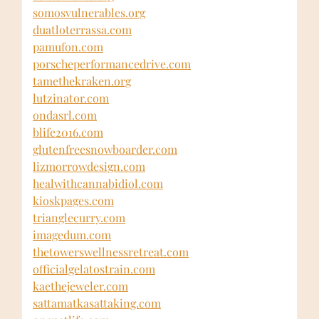
somosvulnerables.org
duatloterrassa.com
pamufon.com
porscheperformancedrive.com
tamethekraken.org
lutzinator.com
ondasrl.com
blife2016.com
glutenfreesnowboarder.com
lizmorrowdesign.com
healwithcannabidiol.com
kioskpages.com
trianglecurry.com
imagedum.com
thetowerswellnessretreat.com
officialgelatostrain.com
kaethejeweler.com
sattamatkasattaking.com