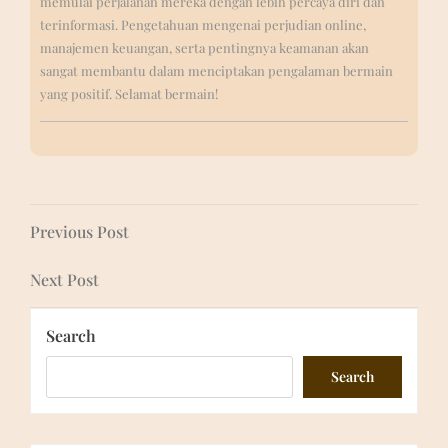
memulai perjalanan mereka dengan lebih percaya diri dan
terinformasi. Pengetahuan mengenai perjudian online,
manajemen keuangan, serta pentingnya keamanan akan
sangat membantu dalam menciptakan pengalaman bermain
yang positif. Selamat bermain!
Post
Previous
Previous Post
Post
navigation
Next
Next Post
Post
Search
Search