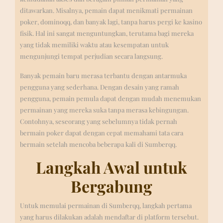
ditawarkan. Misalnya, pemain dapat menikmati permainan
poker, dominoqq, dan banyak lagi, tanpa harus pergi ke kasino
fisik. Hal ini sangat menguntungkan, terutama bagi mereka
yang tidak memiliki waktu atau kesempatan untuk
mengunjungi tempat perjudian secara langsung.
Banyak pemain baru merasa terbantu dengan antarmuka
pengguna yang sederhana. Dengan desain yang ramah
pengguna, pemain pemula dapat dengan mudah menemukan
permainan yang mereka suka tanpa merasa kebingungan.
Contohnya, seseorang yang sebelumnya tidak pernah
bermain poker dapat dengan cepat memahami tata cara
bermain setelah mencoba beberapa kali di Sumberqq.
Langkah Awal untuk
Bergabung
Untuk memulai permainan di Sumberqq, langkah pertama
yang harus dilakukan adalah mendaftar di platform tersebut.