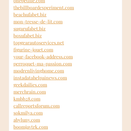
onepetlife.com
thebillboardexperiment.com
beachufabet.biz
mon-tresse-de-lit.com
sugarufabet.biz
boxufabet.biz
topgearautoservices.net
figurine-jouet.com
your-facebook-address.com
perroquet-ma-passion.com
modrenlivinghome.com
instadatahelpainews.com
geekdailies.com
merchrain.com
kmbb28.com
callreportsforum.com
sokmilya.com
abyluny.com
boomjavtrk.com