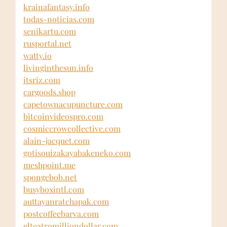
krainafantasy.info
todas-noticias.com
senikartu.com
rusportal.net
watty.io
livinginthesun.info
itsriz.com
cargoods.shop
capetownacupuncture.com
bitcoinvideospro.com
cosmiccrowcollective.com
alain-jacquet.com
gotisouizakayabakeneko.com
meshpoint.me
spongebob.net
busyboxintl.com
auttayanratchapak.com
postcoffeebarva.com
elteatromilliondollar.com