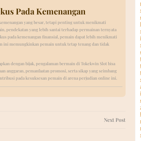
Fokus Pada Kemenangan
 kemenangan yang besar, tetapi penting untuk menikmati
n, pendekatan yang lebih santai terhadap permainan ternyata
okus pada kemenangan finansial, pemain dapat lebih menikmati
tan ini memungkinkan pemain untuk tetap tenang dan tidak
pkan dengan bijak, pengalaman bermain di Tokekwin Slot bisa
an anggaran, pemanfaatan promosi, serta sikap yang seimbang
ribusi pada kesuksesan pemain di arena perjudian online ini.
Next
Next Post
Post