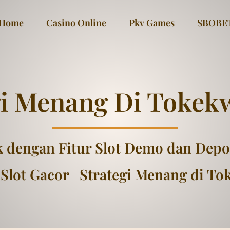
Home
Casino Online
Pkv Games
SBOBE
gi Menang Di Tokekw
ik dengan Fitur Slot Demo dan Depo
Slot Gacor
Strategi Menang di To