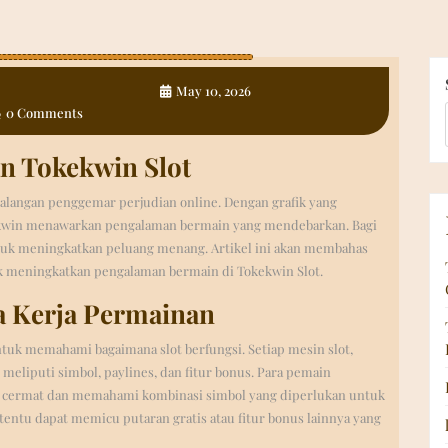
May 10, 2026
0 Comments
n Tokekwin Slot
alangan penggemar perjudian online. Dengan grafik yang
ekwin menawarkan pengalaman bermain yang mendebarkan. Bagi
ntuk meningkatkan peluang menang. Artikel ini akan membahas
tuk meningkatkan pengalaman bermain di Tokekwin Slot.
a Kerja Permainan
uk memahami bagaimana slot berfungsi. Setiap mesin slot,
meliputi simbol, paylines, dan fitur bonus. Para pemain
 cermat dan memahami kombinasi simbol yang diperlukan untuk
entu dapat memicu putaran gratis atau fitur bonus lainnya yang