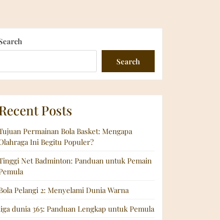
Search
Search
Recent Posts
Tujuan Permainan Bola Basket: Mengapa
Olahraga Ini Begitu Populer?
Tinggi Net Badminton: Panduan untuk Pemain
Pemula
Bola Pelangi 2: Menyelami Dunia Warna
liga dunia 365: Panduan Lengkap untuk Pemula