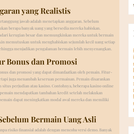
aran yang Realistis
 bertanggung jawab adalah menetapkan anggaran. Sebelum
kan berapa banyak uang yang bersedia mereka habiskan.
dari kerugian besar dan memungkinkan mereka untuk bermain
kin memutuskan untuk menghabiskan sejumlah kecil uang setiap
 sehingga menjadikan pengalaman bermain lebih menyenangkan.
ur Bonus dan Promosi
bonus dan promosi yang dapat dimanfaatkan oleh pemain. Fitur-
 tetapi juga menambah keseruan permainan. Pemain disarankan
situs perjudian atau kasino. Contohnya, beberapa kasino online
 pemain mendapatkan tambahan kredit setelah melakukan
 pemain dapat meningkatkan modal awal mereka dan memiliki
Sebelum Bermain Uang Asli
npa risiko finansial adalah dengan mencoba versi demo. Banyak