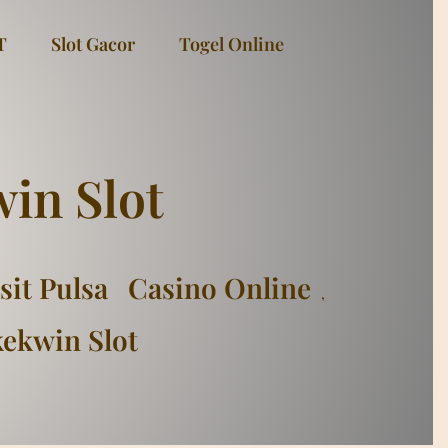
T
Slot Gacor
Togel Online
in Slot
sit Pulsa
Casino Online
,
kekwin Slot