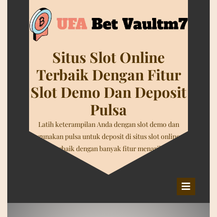
Skip
to
content
Situs Slot Online
Terbaik Dengan Fitur
Slot Demo Dan Deposit
Pulsa
Latih keterampilan Anda dengan slot demo dan
gunakan pulsa untuk deposit di situs slot online
terbaik dengan banyak fitur menarik.
Open
Menu