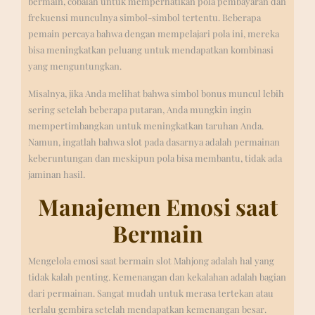
bermain, cobalah untuk memperhatikan pola pembayaran dan
frekuensi munculnya simbol-simbol tertentu. Beberapa
pemain percaya bahwa dengan mempelajari pola ini, mereka
bisa meningkatkan peluang untuk mendapatkan kombinasi
yang menguntungkan.
Misalnya, jika Anda melihat bahwa simbol bonus muncul lebih
sering setelah beberapa putaran, Anda mungkin ingin
mempertimbangkan untuk meningkatkan taruhan Anda.
Namun, ingatlah bahwa slot pada dasarnya adalah permainan
keberuntungan dan meskipun pola bisa membantu, tidak ada
jaminan hasil.
Manajemen Emosi saat
Bermain
Mengelola emosi saat bermain slot Mahjong adalah hal yang
tidak kalah penting. Kemenangan dan kekalahan adalah bagian
dari permainan. Sangat mudah untuk merasa tertekan atau
terlalu gembira setelah mendapatkan kemenangan besar.