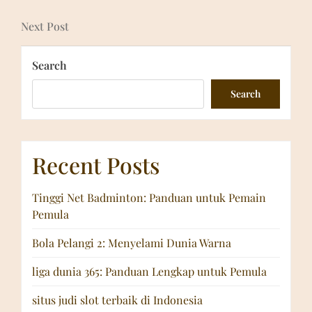
Post
navigation
Next
Next Post
Post
Search
Search
Recent Posts
Tinggi Net Badminton: Panduan untuk Pemain
Pemula
Bola Pelangi 2: Menyelami Dunia Warna
liga dunia 365: Panduan Lengkap untuk Pemula
situs judi slot terbaik di Indonesia