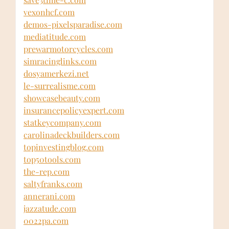
vexonhcf.com
demos-pixelsparadise.com
mediatitude.com
prewarmotorcycles.com
simracinglinks.com
dosyamerkezi.net
le-surrealisme.com
showcasebeauty.com
insurancepolicyexpert.com
statkeycompany.com
carolinadeckbuilders.com
topinvestingblog.com
top50tools.com
the-rep.com
saltyfranks.com
annerani.com
jazzatude.com
0022pa.com