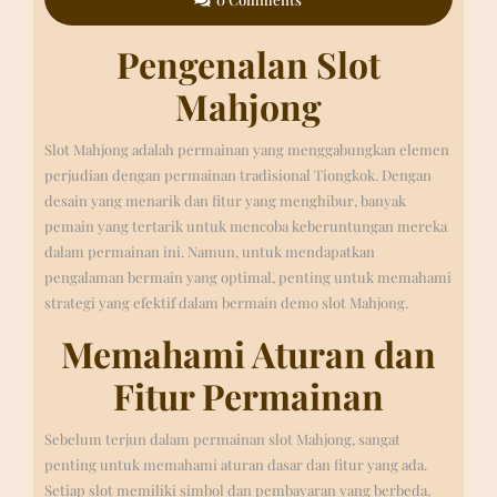
Pengenalan Slot
Mahjong
Slot Mahjong adalah permainan yang menggabungkan elemen
perjudian dengan permainan tradisional Tiongkok. Dengan
desain yang menarik dan fitur yang menghibur, banyak
pemain yang tertarik untuk mencoba keberuntungan mereka
dalam permainan ini. Namun, untuk mendapatkan
pengalaman bermain yang optimal, penting untuk memahami
strategi yang efektif dalam bermain demo slot Mahjong.
Memahami Aturan dan
Fitur Permainan
Sebelum terjun dalam permainan slot Mahjong, sangat
penting untuk memahami aturan dasar dan fitur yang ada.
Setiap slot memiliki simbol dan pembayaran yang berbeda,