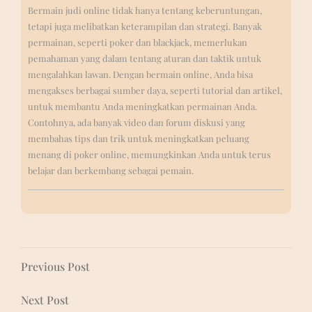
Bermain judi online tidak hanya tentang keberuntungan,
tetapi juga melibatkan keterampilan dan strategi. Banyak
permainan, seperti poker dan blackjack, memerlukan
pemahaman yang dalam tentang aturan dan taktik untuk
mengalahkan lawan. Dengan bermain online, Anda bisa
mengakses berbagai sumber daya, seperti tutorial dan artikel,
untuk membantu Anda meningkatkan permainan Anda.
Contohnya, ada banyak video dan forum diskusi yang
membahas tips dan trik untuk meningkatkan peluang
menang di poker online, memungkinkan Anda untuk terus
belajar dan berkembang sebagai pemain.
Post
Previous
Previous Post
Post
navigation
Next
Next Post