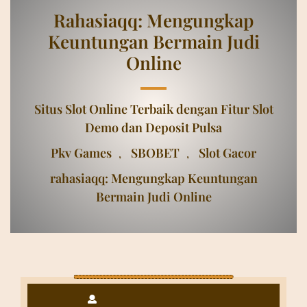
Rahasiaqq: Mengungkap
Keuntungan Bermain Judi
Online
Situs Slot Online Terbaik dengan Fitur Slot
Demo dan Deposit Pulsa
Pkv Games
SBOBET
Slot Gacor
,
,
rahasiaqq: Mengungkap Keuntungan
Bermain Judi Online