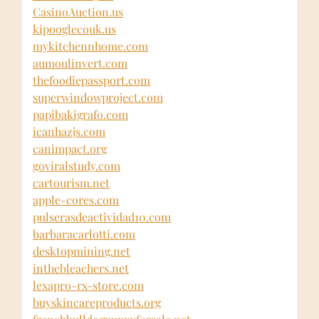
CasinoAuction.us
kipooglecouk.us
mykitchennhome.com
aumoulinvert.com
thefoodiepassport.com
superwindowproject.com
papibakigrafo.com
icanhazjs.com
canimpact.org
goviralstudy.com
cartourism.net
apple-cores.com
pulserasdeactividad10.com
barbaracarlotti.com
desktopmining.net
inthebleachers.net
lexapro-rx-store.com
buyskincareproducts.org