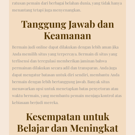
ratusan pemain dari berbagai belahan dunia, yang tidak hanya
menantang tetapi juga menyenangkan.
Tanggung Jawab dan
Keamanan
Bermain judi online dapat dilakukan dengan lebih aman jika
Anda memilih situs yang terpercaya. Bermain di situs yang
terlisensi dan teregulasi memberikan jaminan bahwa
permainan dilakukan secara adil dan transparan. Anda juga
dapat mengatur batasan untuk diri sendiri, membantu Anda
bermain dengan lebih bertanggung jawab. Banyak situs
menawarkan opsi untuk menetapkan batas penyetoran atau
waktu bermain, yang membantu pemain menjaga kontrol atas
kebiasaan berjudi mereka.
Kesempatan untuk
Belajar dan Meningkat