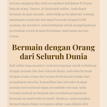
merasa canggung jika Anda mengalami kekalahan di depan
banyak orang. Namun, di dunia judi online, Anda dapat
bermain dengan anonim. Anda tidak perlu khawatir tentang
pandangan orang lain dan dapat bermain dengan lebih
nyaman. Ini memberi Anda kebebasan untuk mengeksplorasi
permainan sesuai dengan keinginan Anda tanpa merasa
cemas.
Bermain dengan Orang
dari Seluruh Dunia
Judi online juga memberi Anda kesempatan untuk terhubung
dengan pemain lain dari seluruh dunia. Anda bisa bermain
dengan orang-orang dari negara berbeda dan belajar dari
pengalaman mereka. Komunikasi dan interaksi dengan
pemain internasional dapat menambah wawasan Anda
tentang strategi permainan dan membuat pengalaman
bermain menjadi lebih menarik. Misalnya, Anda mungkin
berpartisipasi dalam turnamen online yang diikuti oleh