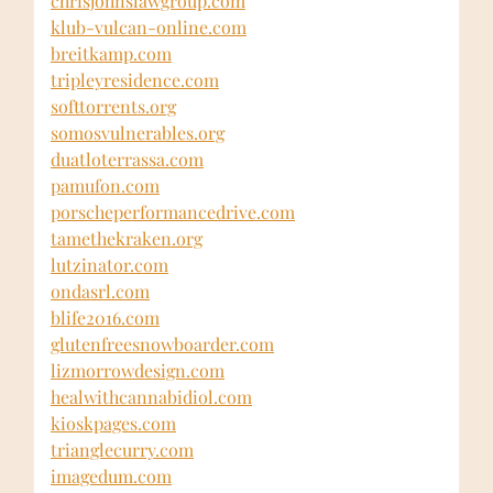
chrisjohnslawgroup.com
klub-vulcan-online.com
breitkamp.com
tripleyresidence.com
softtorrents.org
somosvulnerables.org
duatloterrassa.com
pamufon.com
porscheperformancedrive.com
tamethekraken.org
lutzinator.com
ondasrl.com
blife2016.com
glutenfreesnowboarder.com
lizmorrowdesign.com
healwithcannabidiol.com
kioskpages.com
trianglecurry.com
imagedum.com