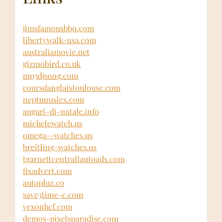
jimsfamousbbq.com
libertywalk-usa.com
australiamovie.net
gizmobird.co.uk
mp3djsong.com
coursdanglaistoulouse.com
neptunuslex.com
auguri-di-natale.info
michelewatch.us
omega--watches.us
breitling-watches.us
tgarnettcentrallautoads.com
fixadvert.com
autopluz.co
save3time-c.com
vexonhcf.com
demos-pixelsparadise.com