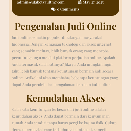
admin@ufabetvaultm7.com
May 27, 2025
0 Comments
Pengenalan Judi Online
Judi online semakin populer di kalangan masyarakat
Indonesia. Dengan kemajuan teknologi dan akses internet
yang semakin meluas, lebih banyak orang yang mencoba
peruntungannya melalui platform perjudian online. Apakah
Anda termasuk salah satunya? Jika ya, Anda mungkin ingin
tahu lebih banyak tentang keuntungan bermain judi secara
online. Artikel ini akan membahas beberapa keuntungan yang
dapat Anda peroleh dari pengalaman bermain judi online.
Kemudahan Akses
Salah satu keuntungan terbesar dari judi online adalah
kemudahan akses. Anda dapat bermain dari kenyamanan
rumah Anda sendiri tanpa harus pergi ke kasino fisik. Cukup
dengan perangkat yang terhubung ke internet, seperti