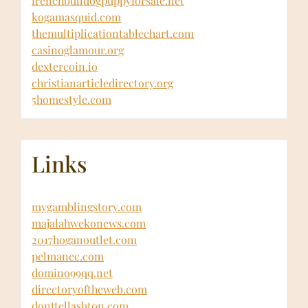
frenchbulldogpuppyforsale.net
kogamasquid.com
themultiplicationtablechart.com
casinoglamour.org
dextercoin.io
christianarticledirectory.org
5homestyle.com
Links
mygamblingstory.com
majalahwekonews.com
2017hoganoutlet.com
pelmanec.com
domino99qq.net
directoryoftheweb.com
donttellashton.com