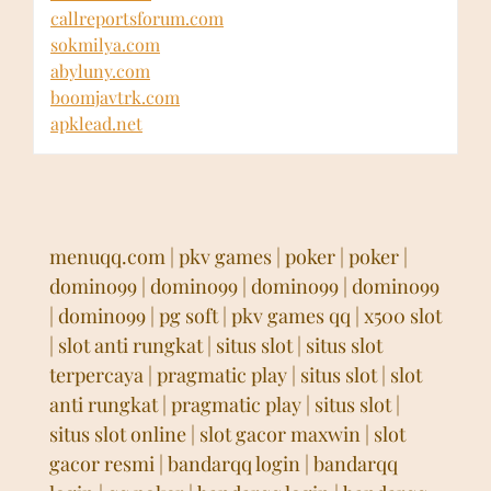
callreportsforum.com
sokmilya.com
abyluny.com
boomjavtrk.com
apklead.net
menuqq.com
|
pkv games
|
poker
|
poker
|
domino99
|
domino99
|
domino99
|
domino99
|
domino99
|
pg soft
|
pkv games qq
|
x500 slot
|
slot anti rungkat
|
situs slot
|
situs slot
terpercaya
|
pragmatic play
|
situs slot
|
slot
anti rungkat
|
pragmatic play
|
situs slot
|
situs slot online
|
slot gacor maxwin
|
slot
gacor resmi
|
bandarqq login
|
bandarqq