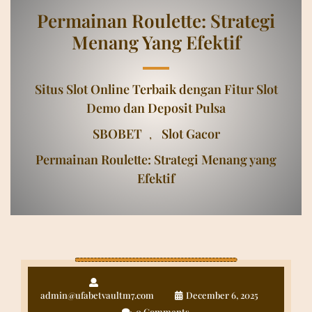
Permainan Roulette: Strategi
Menang Yang Efektif
Situs Slot Online Terbaik dengan Fitur Slot
Demo dan Deposit Pulsa
SBOBET
Slot Gacor
,
Permainan Roulette: Strategi Menang yang
Efektif
admin@ufabetvaultm7.com
December 6, 2025
0 Comments