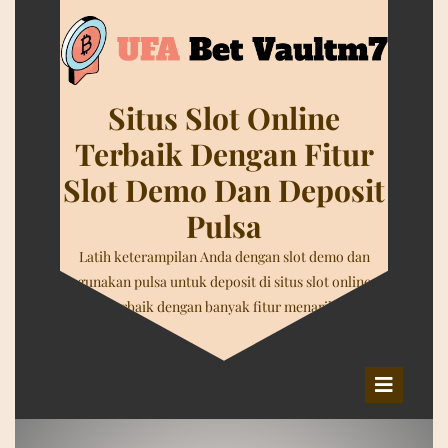
Skip
to
content
Situs Slot Online
Terbaik Dengan Fitur
Slot Demo Dan Deposit
Pulsa
Latih keterampilan Anda dengan slot demo dan
gunakan pulsa untuk deposit di situs slot online
terbaik dengan banyak fitur menarik.
Open
Menu