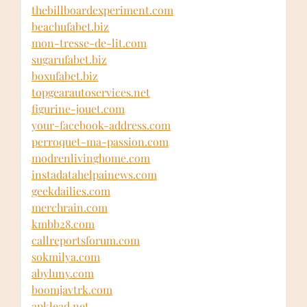
thebillboardexperiment.com
beachufabet.biz
mon-tresse-de-lit.com
sugarufabet.biz
boxufabet.biz
topgearautoservices.net
figurine-jouet.com
your-facebook-address.com
perroquet-ma-passion.com
modrenlivinghome.com
instadatahelpainews.com
geekdailies.com
merchrain.com
kmbb28.com
callreportsforum.com
sokmilya.com
abyluny.com
boomjavtrk.com
apklead.net