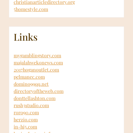
christianarticledirectory.org
5homestyle.com
Links
mygamblingstory.com
majalahwekonews.com
2017hoganoutlet.com
pelmanec.com
domino99qq.net
directoryoftheweb.com
donttellashton.com
rush3studio.com
roro90.com
herzio.com
in-hi5.com