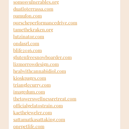
somosvulnerables.org
duatloterrassa.com
pamufon.com
porscheperformancedrive.com
tamethekraken.org
lutzinator.com
ondasrl.com
blife2016.com
glutenfreesnowboarder.com
lizmorrowdesign.com
healwithcannabidiol.com
kioskpages.com
trianglecurry.com
imagedum.com
thetowerswellnessretreat.com
officialgelatostrain.com
kaethejeweler.com
sattamatkasattaking.com
onepetlife.com