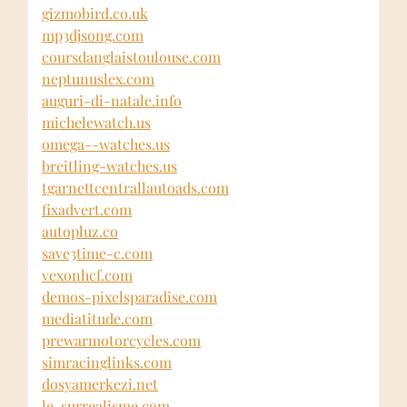
gizmobird.co.uk
mp3djsong.com
coursdanglaistoulouse.com
neptunuslex.com
auguri-di-natale.info
michelewatch.us
omega--watches.us
breitling-watches.us
tgarnettcentrallautoads.com
fixadvert.com
autopluz.co
save3time-c.com
vexonhcf.com
demos-pixelsparadise.com
mediatitude.com
prewarmotorcycles.com
simracinglinks.com
dosyamerkezi.net
le-surrealisme.com