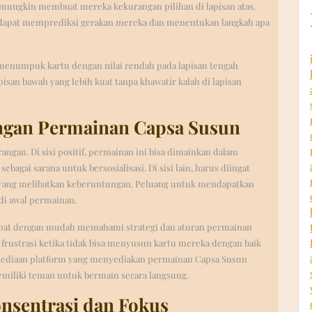
 mungkin membuat mereka kekurangan pilihan di lapisan atas.
dapat memprediksi gerakan mereka dan menentukan langkah apa
menumpuk kartu dengan nilai rendah pada lapisan tengah
isan bawah yang lebih kuat tanpa khawatir kalah di lapisan
ngan Permainan Capsa Susun
gan. Di sisi positif, permainan ini bisa dimainkan dalam
bagai sarana untuk bersosialisasi. Di sisi lain, harus diingat
 yang melibatkan keberuntungan. Peluang untuk mendapatkan
di awal permainan.
apat dengan mudah memahami strategi dan aturan permainan
rustrasi ketika tidak bisa menyusun kartu mereka dengan baik
rsediaan platform yang menyediakan permainan Capsa Susun
emiliki teman untuk bermain secara langsung.
nsentrasi dan Fokus