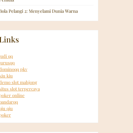
Bola Pelangi 2: Menyelami Dunia Warna
Links
judi qq
jurusqq
dominoqq pkv
kiu kiu
demo slot mahjong
situs slot terpercaya
poker online
bandarqq
qiu qiu
poker