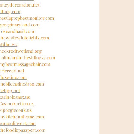
arteydecoracion.net
fithog.com
bestlaptopbestmonitor.com
georginaryland.com
roseandbasil.com
thewhitewhitelights.com
atdhe.ws
heckrodtwetland.org
halfheardinthestillness.com
mybestmassagechair.com
ericreed.net
fluxetine.com
mobilecasino8760.com
betqq3.net
casinoloans5.us
CasinoAuction.us
kipooglecouk.us
mykitchennhome.com
aumoulinvert.com
thefoodiepassport.com