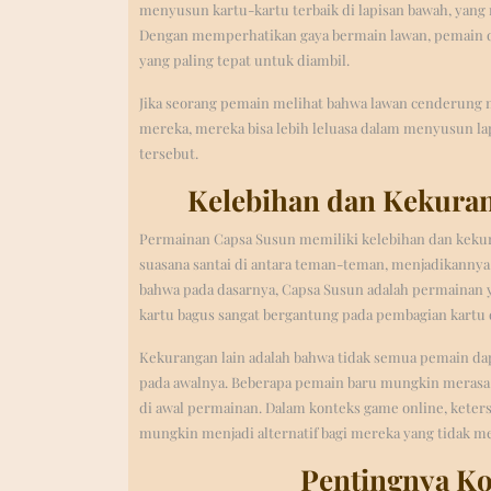
menyusun kartu-kartu terbaik di lapisan bawah, yang
Dengan memperhatikan gaya bermain lawan, pemain 
yang paling tepat untuk diambil.
Jika seorang pemain melihat bahwa lawan cenderung 
mereka, mereka bisa lebih leluasa dalam menyusun lap
tersebut.
Kelebihan dan Kekura
Permainan Capsa Susun memiliki kelebihan dan kekuran
suasana santai di antara teman-teman, menjadikannya se
bahwa pada dasarnya, Capsa Susun adalah permainan
kartu bagus sangat bergantung pada pembagian kartu 
Kekurangan lain adalah bahwa tidak semua pemain d
pada awalnya. Beberapa pemain baru mungkin merasa f
di awal permainan. Dalam konteks game online, kete
mungkin menjadi alternatif bagi mereka yang tidak m
Pentingnya Ko