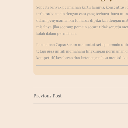
Seperti banyak permainan kartu lainnya, konsentrasi
terbiasa bermain dengan cara yang terburu-buru mung
dalam penyusunan kartu harus dipikirkan dengan ma
misalnya, jika seorang pemain secara tidak sengaja m
kalah dalam permainan.
Permainan Capsa Susun menuntut setiap pemain untu
tetapi juga untuk memahami lingkungan permainan dan
kompetitif, kesabaran dan ketenangan bisa menjadi 
Post
Previous
Previous Post
Post
navigation