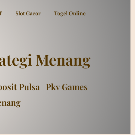
T
Slot Gacor
Togel Online
ategi Menang
osit Pulsa
Pkv Games
enang