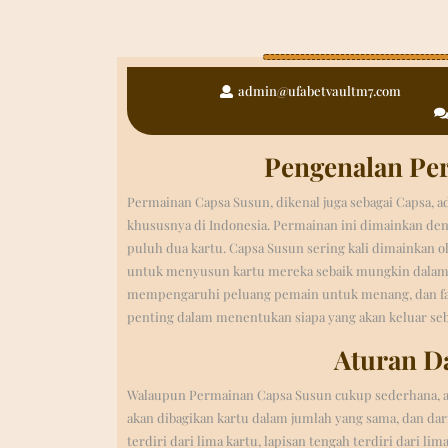
admin@ufabetvaultm7.com
Pengenalan Pe
Permainan Capsa Susun, dikenal juga sebagai Capsa, ad
khususnya di Indonesia. Permainan ini dimainkan den
puluh dua kartu. Capsa Susun sering kali dimainkan 
untuk menyusun kartu mereka sebaik mungkin dalam ti
mempengaruhi peluang pemain untuk menang, dan fakt
penting dalam menentukan siapa yang akan keluar se
Aturan D
Walaupun Permainan Capsa Susun cukup sederhana, ad
akan dibagikan kartu dalam jumlah yang sama, dan da
terdiri dari lima kartu, lapisan tengah terdiri dari lima