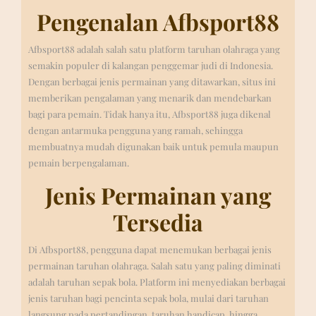
Pengenalan Afbsport88
Afbsport88 adalah salah satu platform taruhan olahraga yang
semakin populer di kalangan penggemar judi di Indonesia.
Dengan berbagai jenis permainan yang ditawarkan, situs ini
memberikan pengalaman yang menarik dan mendebarkan
bagi para pemain. Tidak hanya itu, Afbsport88 juga dikenal
dengan antarmuka pengguna yang ramah, sehingga
membuatnya mudah digunakan baik untuk pemula maupun
pemain berpengalaman.
Jenis Permainan yang
Tersedia
Di Afbsport88, pengguna dapat menemukan berbagai jenis
permainan taruhan olahraga. Salah satu yang paling diminati
adalah taruhan sepak bola. Platform ini menyediakan berbagai
jenis taruhan bagi pencinta sepak bola, mulai dari taruhan
langsung pada pertandingan, taruhan handicap, hingga