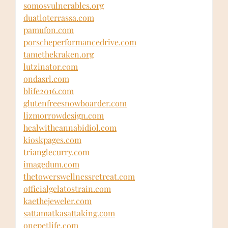
somosvulnerables.org
duatloterrassa.com
pamufon.com
porscheperformancedrive.com
tamethekraken.org
lutzinator.com
ondasrl.com
blife2016.com
glutenfreesnowboarder.com
lizmorrowdesign.com
healwithcannabidiol.com
kioskpages.com
trianglecurry.com
imagedum.com
thetowerswellnessretreat.com
officialgelatostrain.com
kaethejeweler.com
sattamatkasattaking.com
onepetlife.com