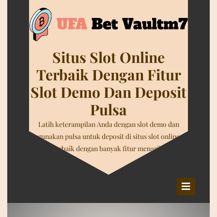
Skip
to
content
Situs Slot Online
Terbaik Dengan Fitur
Slot Demo Dan Deposit
Pulsa
Latih keterampilan Anda dengan slot demo dan
gunakan pulsa untuk deposit di situs slot online
terbaik dengan banyak fitur menarik.
Open
Menu