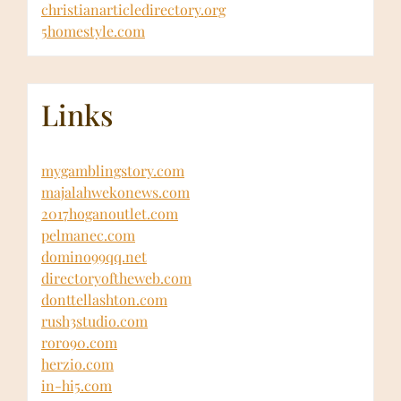
christianarticledirectory.org
5homestyle.com
Links
mygamblingstory.com
majalahwekonews.com
2017hoganoutlet.com
pelmanec.com
domino99qq.net
directoryoftheweb.com
donttellashton.com
rush3studio.com
roro90.com
herzio.com
in-hi5.com