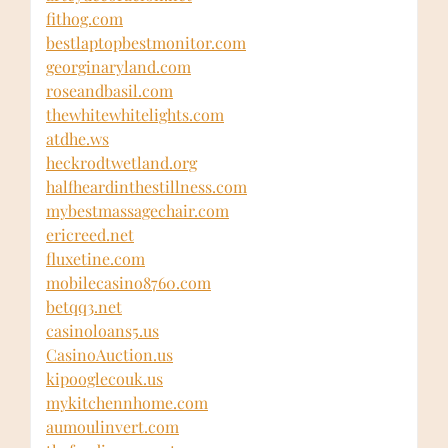
fithog.com
bestlaptopbestmonitor.com
georginaryland.com
roseandbasil.com
thewhitewhitelights.com
atdhe.ws
heckrodtwetland.org
halfheardinthestillness.com
mybestmassagechair.com
ericreed.net
fluxetine.com
mobilecasino8760.com
betqq3.net
casinoloans5.us
CasinoAuction.us
kipooglecouk.us
mykitchennhome.com
aumoulinvert.com