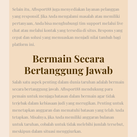
Selain itu, Afbsport88 juga menyediakan layanan pelanggan
yang responsif. Jika Anda mengalami masalah atau memiliki
pertanyaan, Anda bisa menghubungi tim support melalui live
chat atau melalui kontak yang tersedia di situs. Respons yang
cepat dan solusi yang memuaskan menjadi nilai tambah bagi
platform ini.
Bermain Secara
Bertanggung Jawab
Salah satu aspek penting dalam dunia taruhan adalah bermain
secara bertanggung jawab. Afbsport88 mendukung para
pemain untuk menjaga batasan dalam bermain agar tidak
terjebak dalam kebiasaan judi yang merugikan. Penting untuk
menetapkan anggaran dan mematuhi batasan yang telah Anda
tetapkan. Misalnya, jika Anda memiliki anggaran bulanan
untuk taruhan, cobalah untuk tidak melebihi jumlah tersebut,
meskipun dalam situasi menggiurkan.