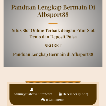
Panduan Lengkap Bermain Di
Afbsport88
Situs Slot Online Terbaik dengan Fitur Slot
Demo dan Deposit Pulsa
SBOBET
Panduan Lengkap Bermain di Afbsport88
admin@ufabetvaultm7.com
December 15, 2025
0 Comments