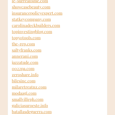
le-surrealisme.com
showcasebeauty.com
insurancepolicyexpert.com
statkeycompany.com
carolinadeckbuilders.com
topinvestingblog.com
top50tools.com
the-rep.com
saltyfranks.com
annerani.com
jazzatude.com
0022pa.com
zeroshare.info
bilesinc.com
milaretreatnz.com
modaagi.com
smallvilleph.com
galiciasuroeste.info
batallasdeguerra.com