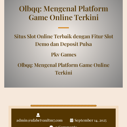
Olbqq: Mengenal Platform
Game Online Terkini
Situs Slot Online Terbaik dengan Fitur Slot
Demo dan Deposit Pulsa
Pkv Games
Olbqq: Mengenal Platform Game Online
Terkini
admin@ufabetvaultm7.com
September 14, 2025
0 Comments