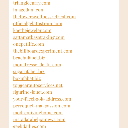
trianglecurry.com
imagedum.com
thetowerswellnessretreat.com
officialgelatostrain.com
kaethejeweler.com
sattamatkasattaking.com
onepetlife.com
thebillboardexperiment.com
beachufabet.biz
mon-tresse-de-lit.com
sugarufabet.biz
boxufabet.biz
topgearautoservices.net
figurine-jouet.com
your-facebook-address.com
perroquet-ma-passion.com
modrenlivinghome.com
instadatahelpainews.com
geekdailies.com