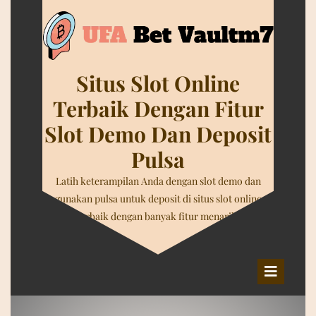
Skip
to
content
Situs Slot Online
Terbaik Dengan Fitur
Slot Demo Dan Deposit
Pulsa
Latih keterampilan Anda dengan slot demo dan
gunakan pulsa untuk deposit di situs slot online
terbaik dengan banyak fitur menarik.
Open
Menu