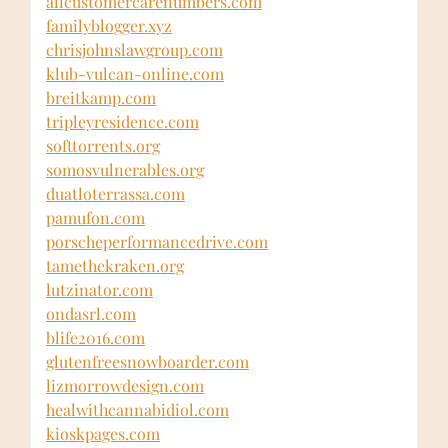
allcustomercarenumbers.com
familyblogger.xyz
chrisjohnslawgroup.com
klub-vulcan-online.com
breitkamp.com
tripleyresidence.com
softtorrents.org
somosvulnerables.org
duatloterrassa.com
pamufon.com
porscheperformancedrive.com
tamethekraken.org
lutzinator.com
ondasrl.com
blife2016.com
glutenfreesnowboarder.com
lizmorrowdesign.com
healwithcannabidiol.com
kioskpages.com