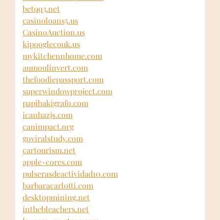
betqq3.net
casinoloans5.us
CasinoAuction.us
kipooglecouk.us
mykitchennhome.com
aumoulinvert.com
thefoodiepassport.com
superwindowproject.com
papibakigrafo.com
icanhazjs.com
canimpact.org
goviralstudy.com
cartourism.net
apple-cores.com
pulserasdeactividad10.com
barbaracarlotti.com
desktopmining.net
inthebleachers.net