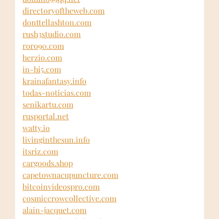
directoryoftheweb.com
donttellashton.com
rush3studio.com
roro90.com
herzio.com
in-hi5.com
krainafantasy.info
todas-noticias.com
senikartu.com
rusportal.net
watty.io
livinginthesun.info
itsriz.com
cargoods.shop
capetownacupuncture.com
bitcoinvideospro.com
cosmiccrowcollective.com
alain-jacquet.com