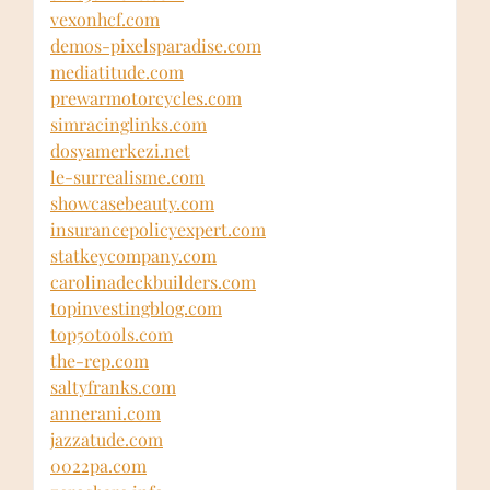
vexonhcf.com
demos-pixelsparadise.com
mediatitude.com
prewarmotorcycles.com
simracinglinks.com
dosyamerkezi.net
le-surrealisme.com
showcasebeauty.com
insurancepolicyexpert.com
statkeycompany.com
carolinadeckbuilders.com
topinvestingblog.com
top50tools.com
the-rep.com
saltyfranks.com
annerani.com
jazzatude.com
0022pa.com