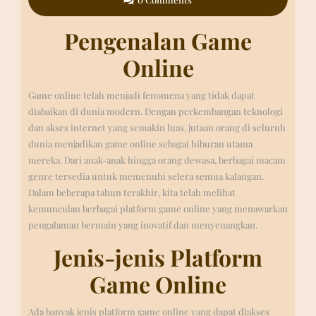
Pengenalan Game
Online
Game online telah menjadi fenomena yang tidak dapat
diabaikan di dunia modern. Dengan perkembangan teknologi
dan akses internet yang semakin luas, jutaan orang di seluruh
dunia menjadikan game online sebagai hiburan utama
mereka. Dari anak-anak hingga orang dewasa, berbagai macam
genre tersedia untuk memenuhi selera semua kalangan.
Dalam beberapa tahun terakhir, kita telah melihat
kemunculan berbagai platform game online yang menawarkan
pengalaman bermain yang inovatif dan menyenangkan.
Jenis-jenis Platform
Game Online
Ada banyak jenis platform game online yang dapat diakses