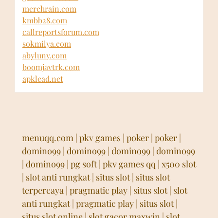
merchrain.com
kmbb28.com
callreportsforum.com
sokmilya.com
abyluny.com
boomjavtrk.com
apklead.net
menuqq.com
|
pkv games
|
poker
|
poker
|
domino99
|
domino99
|
domino99
|
domino99
|
domino99
|
pg soft
|
pkv games qq
|
x500 slot
|
slot anti rungkat
|
situs slot
|
situs slot
terpercaya
|
pragmatic play
|
situs slot
|
slot
anti rungkat
|
pragmatic play
|
situs slot
|
situs slot online
|
slot gacor maxwin
|
slot