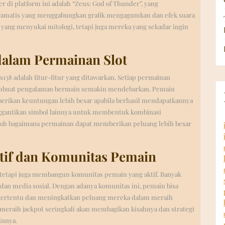
r di platform ini adalah “Zeus: God of Thunder”, yang
dramatis yang menggabungkan grafik mengagumkan dan efek suara
ang menyukai mitologi, tetapi juga mereka yang sekadar ingin
dalam Permainan Slot
us138 adalah fitur-fitur yang ditawarkan. Setiap permainan
membuat pengalaman bermain semakin mendebarkan. Pemain
rikan keuntungan lebih besar apabila berhasil mendapatkannya
nggantikan simbol lainnya untuk membentuk kombinasi
ontoh bagaimana permainan dapat memberikan peluang lebih besar
tif dan Komunitas Pemain
 tetapi juga membangun komunitas pemain yang aktif. Banyak
 dan media sosial. Dengan adanya komunitas ini, pemain bisa
tertentu dan meningkatkan peluang mereka dalam meraih
meraih jackpot seringkali akan membagikan kisahnya dan strategi
innya.