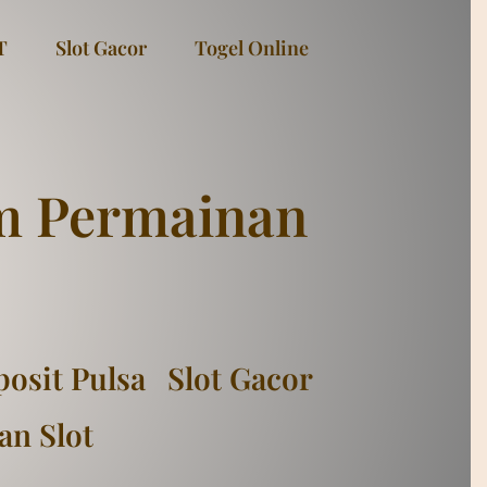
T
Slot Gacor
Togel Online
m Permainan
posit Pulsa
Slot Gacor
an Slot