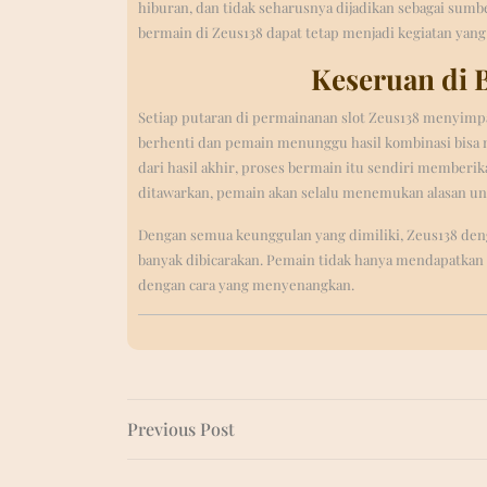
hiburan, dan tidak seharusnya dijadikan sebagai sum
bermain di Zeus138 dapat tetap menjadi kegiatan yan
Keseruan di B
Setiap putaran di permainanan slot Zeus138 menyimp
berhenti dan pemain menunggu hasil kombinasi bisa 
dari hasil akhir, proses bermain itu sendiri memberi
ditawarkan, pemain akan selalu menemukan alasan u
Dengan semua keunggulan yang dimiliki, Zeus138 deng
banyak dibicarakan. Pemain tidak hanya mendapatkan
dengan cara yang menyenangkan.
Post
Previous
Previous Post
Post
navigation