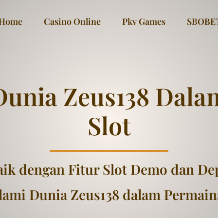
Home
Casino Online
Pkv Games
SBOBE
Dunia Zeus138 Dala
Slot
baik dengan Fitur Slot Demo dan De
ami Dunia Zeus138 dalam Permain