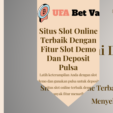
Skip
to
content
Situs Slot Online
Terbaik Dengan
Menyelami 
Fitur Slot Demo
Dan Deposit
Pulsa
Latih keterampilan Anda dengan slot
demo dan gunakan pulsa untuk deposit
Situs Slot Online Ter
di situs slot online terbaik dengan
banyak fitur menarik.
Menyel