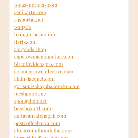
todas-noticias.com
senikartu.com
rusportal.net
watty.io
livinginthesun.info
itsriz.com
cargoods.shop
capetownacupuncture.com
bitcoinvideospro.com
cosmiccrowcollective.com
alain-jacquet.com
gotisouizakayabakeneko.com
meshpoint.me
spongebob.net
busyboxintl.com
auttayanratchapak.com
postcoffeebarva.com
elteatromilliondollar.com
burgerkingfranchise.org