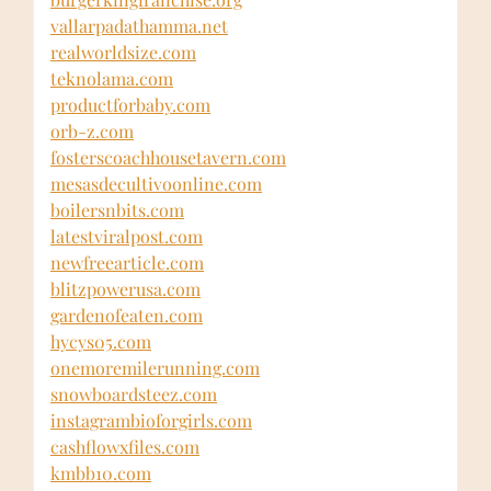
vallarpadathamma.net
realworldsize.com
teknolama.com
productforbaby.com
orb-z.com
fosterscoachhousetavern.com
mesasdecultivoonline.com
boilersnbits.com
latestviralpost.com
newfreearticle.com
blitzpowerusa.com
gardenofeaten.com
hycys05.com
onemoremilerunning.com
snowboardsteez.com
instagrambioforgirls.com
cashflowxfiles.com
kmbb10.com