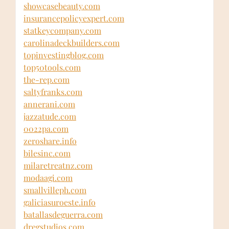
showcasebeauty.com
insurancepolicyexpert.com
statkeycompany.com
carolinadeckbuilders.com
topinvestingblog.com
top50tools.com
the-rep.com
saltyfranks.com
annerani.com
jazzatude.com
0022pa.com
zeroshare.info
bilesinc.com
milaretreatnz.com
modaagi.com
smallvilleph.com
galiciasuroeste.info
batallasdeguerra.com
dregstudios.com