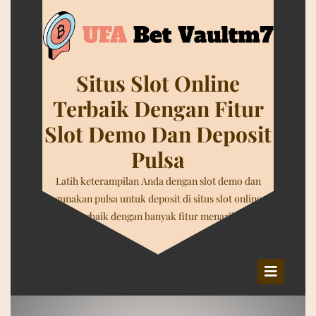
Skip
to
content
Situs Slot Online
Terbaik Dengan Fitur
Slot Demo Dan Deposit
Pulsa
Latih keterampilan Anda dengan slot demo dan
gunakan pulsa untuk deposit di situs slot online
terbaik dengan banyak fitur menarik.
Open
Menu