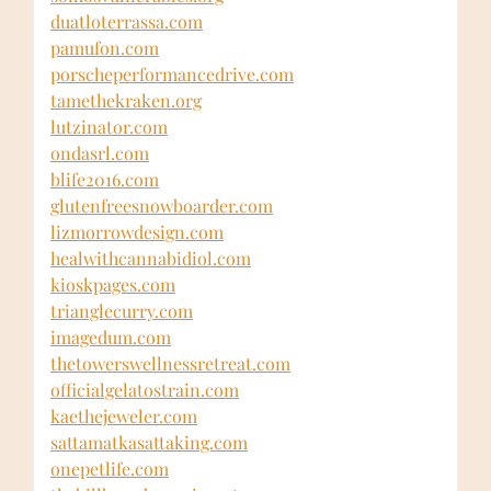
duatloterrassa.com
pamufon.com
porscheperformancedrive.com
tamethekraken.org
lutzinator.com
ondasrl.com
blife2016.com
glutenfreesnowboarder.com
lizmorrowdesign.com
healwithcannabidiol.com
kioskpages.com
trianglecurry.com
imagedum.com
thetowerswellnessretreat.com
officialgelatostrain.com
kaethejeweler.com
sattamatkasattaking.com
onepetlife.com