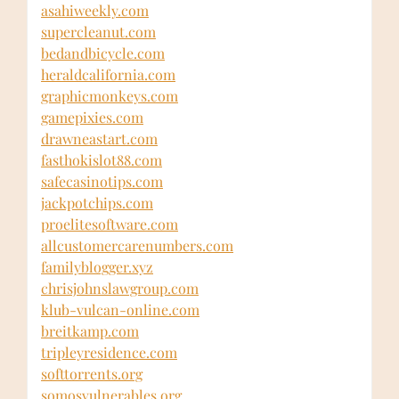
asahiweekly.com
supercleanut.com
bedandbicycle.com
heraldcalifornia.com
graphicmonkeys.com
gamepixies.com
drawneastart.com
fasthokislot88.com
safecasinotips.com
jackpotchips.com
proelitesoftware.com
allcustomercarenumbers.com
familyblogger.xyz
chrisjohnslawgroup.com
klub-vulcan-online.com
breitkamp.com
tripleyresidence.com
softtorrents.org
somosvulnerables.org