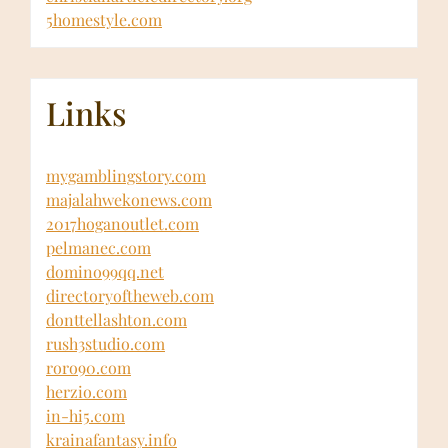
5homestyle.com
Links
mygamblingstory.com
majalahwekonews.com
2017hoganoutlet.com
pelmanec.com
domino99qq.net
directoryoftheweb.com
donttellashton.com
rush3studio.com
roro90.com
herzio.com
in-hi5.com
krainafantasy.info