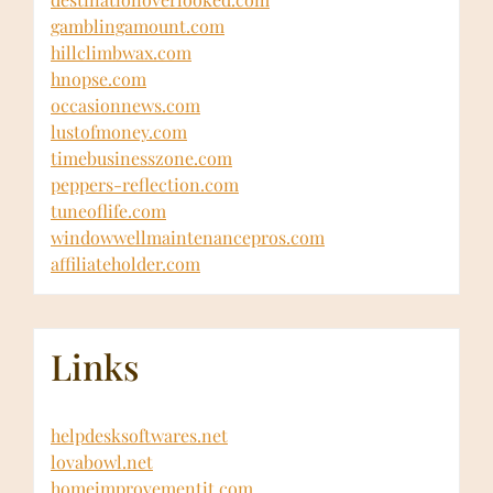
gamblingamount.com
hillclimbwax.com
hnopse.com
occasionnews.com
lustofmoney.com
timebusinesszone.com
peppers-reflection.com
tuneoflife.com
windowwellmaintenancepros.com
affiliateholder.com
Links
helpdesksoftwares.net
lovabowl.net
homeimprovementit.com