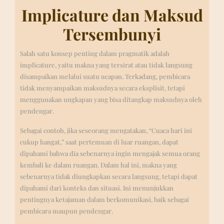
Implicature dan Maksud
Tersembunyi
Salah satu konsep penting dalam pragmatik adalah
implicature, yaitu makna yang tersirat atau tidak langsung
disampaikan melalui suatu ucapan. Terkadang, pembicara
tidak menyampaikan maksudnya secara eksplisit, tetapi
menggunakan ungkapan yang bisa ditangkap maksudnya oleh
pendengar.
Sebagai contoh, jika seseorang mengatakan, “Cuaca hari ini
cukup hangat,” saat pertemuan di luar ruangan, dapat
dipahami bahwa dia sebenarnya ingin mengajak semua orang
kembali ke dalam ruangan. Dalam hal ini, makna yang
sebenarnya tidak diungkapkan secara langsung, tetapi dapat
dipahami dari konteks dan situasi. Ini menunjukkan
pentingnya ketajaman dalam berkomunikasi, baik sebagai
pembicara maupun pendengar.