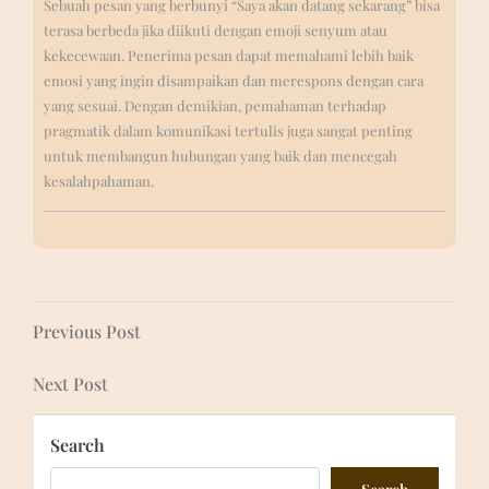
Sebuah pesan yang berbunyi “Saya akan datang sekarang” bisa
terasa berbeda jika diikuti dengan emoji senyum atau
kekecewaan. Penerima pesan dapat memahami lebih baik
emosi yang ingin disampaikan dan merespons dengan cara
yang sesuai. Dengan demikian, pemahaman terhadap
pragmatik dalam komunikasi tertulis juga sangat penting
untuk membangun hubungan yang baik dan mencegah
kesalahpahaman.
Post
Previous
Previous Post
Post
navigation
Next
Next Post
Post
Search