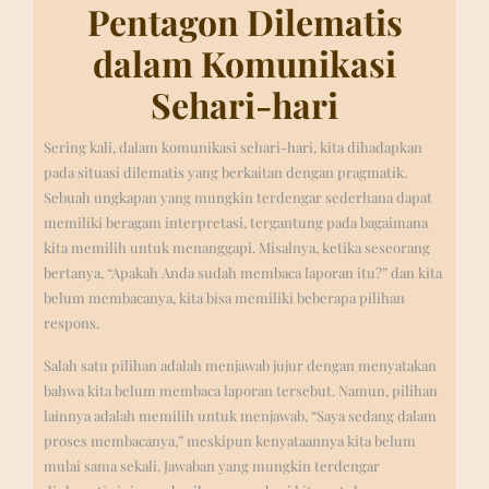
Pentagon Dilematis
dalam Komunikasi
Sehari-hari
Sering kali, dalam komunikasi sehari-hari, kita dihadapkan
pada situasi dilematis yang berkaitan dengan pragmatik.
Sebuah ungkapan yang mungkin terdengar sederhana dapat
memiliki beragam interpretasi, tergantung pada bagaimana
kita memilih untuk menanggapi. Misalnya, ketika seseorang
bertanya, “Apakah Anda sudah membaca laporan itu?” dan kita
belum membacanya, kita bisa memiliki beberapa pilihan
respons.
Salah satu pilihan adalah menjawab jujur dengan menyatakan
bahwa kita belum membaca laporan tersebut. Namun, pilihan
lainnya adalah memilih untuk menjawab, “Saya sedang dalam
proses membacanya,” meskipun kenyataannya kita belum
mulai sama sekali. Jawaban yang mungkin terdengar