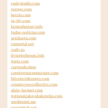
rush3studio.com
roro90.com
herzio.com
in-hi5.com
krainafantasy.info
todas-noticias.com
senikartu.com
rusportal.net
watty.io
livinginthesun.info
itsriz.com
cargoods.shop
capetownacupuncture.com
bitcoinvideospro.com
cosmiccrowcollective.com
alain-jacquet.com
gotisouizakayabakeneko.com
meshpoint.me
spongebob.net