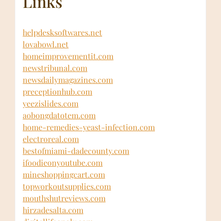
Links
helpdesksoftwares.net
lovabowl.net
homeimprovementit.com
newstribunal.com
newsdailymagazines.com
preceptionhub.com
yeezislides.com
aobongdatotem.com
home-remedies-yeast-infection.com
electroreal.com
bestofmiami-dadecounty.com
ifoodieonyoutube.com
mineshoppingcart.com
topworkoutsupplies.com
mouthshutreviews.com
hirzadesalta.com