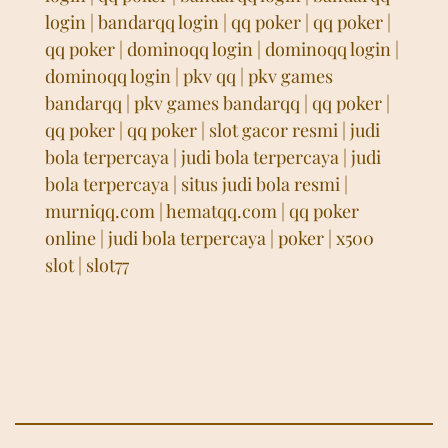
login
|
bandarqq login
|
qq poker
|
qq poker
|
qq poker
|
dominoqq login
|
dominoqq login
|
dominoqq login
|
pkv qq
|
pkv games
bandarqq
|
pkv games bandarqq
|
qq poker
|
qq poker
|
qq poker
|
slot gacor resmi
|
judi
bola terpercaya
|
judi bola terpercaya
|
judi
bola terpercaya
|
situs judi bola resmi
|
murniqq.com
|
hematqq.com
|
qq poker
online
|
judi bola terpercaya
|
poker
|
x500
slot
|
slot77