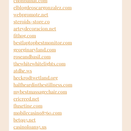
chonbaihat.com
elblogdeoscargonzalez.com
webpromote.net
steroids-store.co
arteydecoracion.net
fithog.com
bestlaptopbestmonitor.com
georginaryland.com
roseandbasil.com
thewhitewhitelights.com
atdhe.ws
heckrodtwetland.org
halfheardinthestillness.com
mybestmassagechair.com
ericreed.net
fluxetine.com
mobilecasino8760.com
betqq3.net
casinoloans5.us