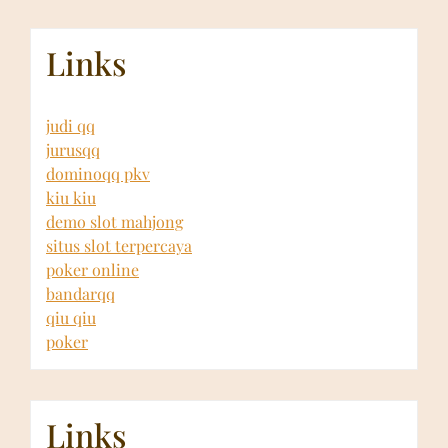
Links
judi qq
jurusqq
dominoqq pkv
kiu kiu
demo slot mahjong
situs slot terpercaya
poker online
bandarqq
qiu qiu
poker
Links