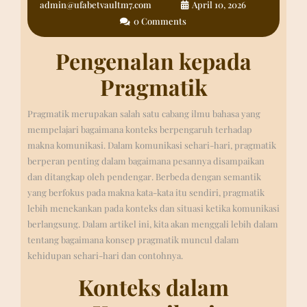
admin@ufabetvaultm7.com
April 10, 2026
0 Comments
Pengenalan kepada
Pragmatik
Pragmatik merupakan salah satu cabang ilmu bahasa yang
mempelajari bagaimana konteks berpengaruh terhadap
makna komunikasi. Dalam komunikasi sehari-hari, pragmatik
berperan penting dalam bagaimana pesannya disampaikan
dan ditangkap oleh pendengar. Berbeda dengan semantik
yang berfokus pada makna kata-kata itu sendiri, pragmatik
lebih menekankan pada konteks dan situasi ketika komunikasi
berlangsung. Dalam artikel ini, kita akan menggali lebih dalam
tentang bagaimana konsep pragmatik muncul dalam
kehidupan sehari-hari dan contohnya.
Konteks dalam