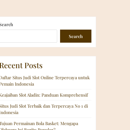
Search
Search
Recent Posts
Daftar Situs Judi Slot Online Terpercaya untuk
Pemain Indonesia
Keajaiban Slot Aladin: Panduan Komprehensif
Situs Judi Slot Terbaik dan Terpercaya No 1 di
Indonesia
Tujuan Permainan Bola Basket: Mengapa
Olahraga Ini Begitu Populer?