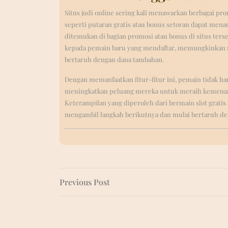
Situs judi online sering kali menawarkan berbagai p
seperti putaran gratis atau bonus setoran dapat mena
ditemukan di bagian promosi atau bonus di situs ters
kepada pemain baru yang mendaftar, memungkinkan me
bertaruh dengan dana tambahan.
Dengan memanfaatkan fitur-fitur ini, pemain tidak han
meningkatkan peluang mereka untuk meraih kemenang
Keterampilan yang diperoleh dari bermain slot grati
mengambil langkah berikutnya dan mulai bertaruh d
Post
Previous
Previous Post
Post
navigation