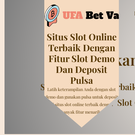
Skip
to
content
Situs Slot Online
Terbaik Dengan
Menemukan S
Fitur Slot Demo
Dan Deposit
Pulsa
Situs Slot Online Terba
Latih keterampilan Anda dengan slot
demo dan gunakan pulsa untuk deposit
SBOBET
Slot
,
di situs slot online terbaik dengan
banyak fitur menarik.