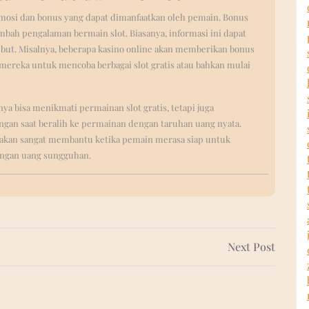
romosi dan bonus yang dapat dimanfaatkan oleh pemain. Bonus
mbah pengalaman bermain slot. Biasanya, informasi ini dapat
ebut. Misalnya, beberapa kasino online akan memberikan bonus
reka untuk mencoba berbagai slot gratis atau bahkan mulai
ya bisa menikmati permainan slot gratis, tetapi juga
an saat beralih ke permainan dengan taruhan uang nyata.
s akan sangat membantu ketika pemain merasa siap untuk
engan uang sungguhan.
Next
Next Post
Post