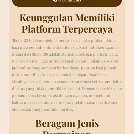
Keunggulan Memiliki
Platform Terpercaya
Sbobet88 telah menjelma menjadi salah satu pilihan utama
bagi para penjudi online di Indonesia. Salah satu keunggulan
utama dari Sbobet88 adalah statusnya sebagai platform yang
terpercaya dan legal untuk permainan judi. Dalam ekosistem
judi online yang semakin berkembang, penting bagi pemain
untuk memilih situs yang aman dan dapat diandalkan.
Misalnya, banyak pemain yang merasa cemas ketika mendaftar
di situs yang tidak memiliki izin resmi. Dengan Sbobet88, para
pemain dapat beroperaasi dengan nyaman, mengetahui
bahwa mereka berada di situs yang telah diakui dan diawasi
oleh badan yang memiliki otoritas.
Beragam Jenis