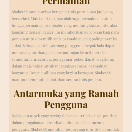
Permainan
Sbobet88 menawarkan beragam jenis permainan judi yang
bervariasi. Mulai dari taruhan olahraga, permainan kasino,
hingga permainan live dealer yang memungkinkan interaksi
langsung dengan dealer. Ini memberikan kebebasan bagi para
pemain untuk memilih jenis permainan yang paling mereka
sukai. Sebagai contoh, seorang penggemar sepak bola dapat
memasang taruhan pada pertandingan favorit mereka,
sementara itu, seorang penggemar poker dapat bergabung
dalam meja poker untuk merasakan sensasi permainan
langsung. Dengan pilihan yang begitu beragam, Sbobet88
mampu memenuhi kebutuhan semua jenis pemain.
Antarmuka yang Ramah
Pengguna
Salah satu aspek yang sering diabaikan tetapi sangat penting
dalam pengalaman perjudian online adalah antarmuka
pengguna. Sbobet88 memiliki desain yang intuitif dan mudah