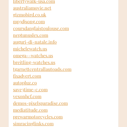
libertywalk-usa.com
australiamovie.net
gizmobird.co.uk
mp3djsong.com
coursdanglaistoulouse.com
neptunuslex.com
auguri-di-natale.info
michelewatch.us
omega--watches.us
breitling-watches.us
tgarnettcentrallautoads.com
fixadvert.com
autopluz.co
save3time-c.com
vexonhcf.com
demos-pixelsparadise.com
mediatitude.com
prewarmotorcycles.com
simracinglinks.com