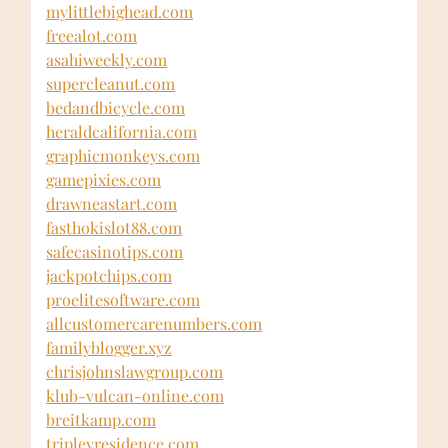
mylittlebighead.com
freealot.com
asahiweekly.com
supercleanut.com
bedandbicycle.com
heraldcalifornia.com
graphicmonkeys.com
gamepixies.com
drawneastart.com
fasthokislot88.com
safecasinotips.com
jackpotchips.com
proelitesoftware.com
allcustomercarenumbers.com
familyblogger.xyz
chrisjohnslawgroup.com
klub-vulcan-online.com
breitkamp.com
tripleyresidence.com