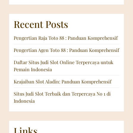
Recent Posts
Pengertian Raja Toto 88 : Panduan Komprehensif
Pengertian Agen Toto 88 : Panduan Komprehensif
Daftar Situs Judi Slot Online Terpercaya untuk
Pemain Indonesia
Keajaiban Slot Aladin: Panduan Komprehensif
Situs Judi Slot Terbaik dan Terpercaya No 1 di
Indonesia
Links