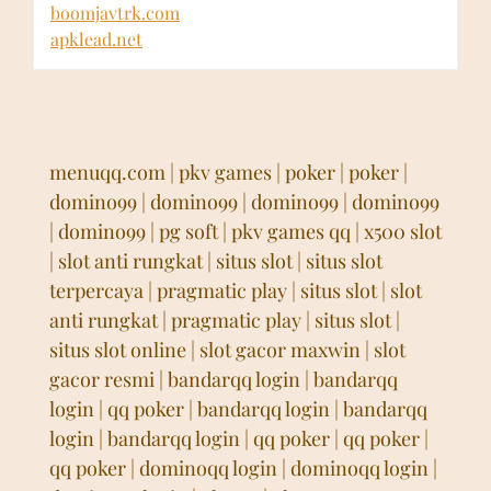
boomjavtrk.com
apklead.net
menuqq.com
|
pkv games
|
poker
|
poker
|
domino99
|
domino99
|
domino99
|
domino99
|
domino99
|
pg soft
|
pkv games qq
|
x500 slot
|
slot anti rungkat
|
situs slot
|
situs slot
terpercaya
|
pragmatic play
|
situs slot
|
slot
anti rungkat
|
pragmatic play
|
situs slot
|
situs slot online
|
slot gacor maxwin
|
slot
gacor resmi
|
bandarqq login
|
bandarqq
login
|
qq poker
|
bandarqq login
|
bandarqq
login
|
bandarqq login
|
qq poker
|
qq poker
|
qq poker
|
dominoqq login
|
dominoqq login
|