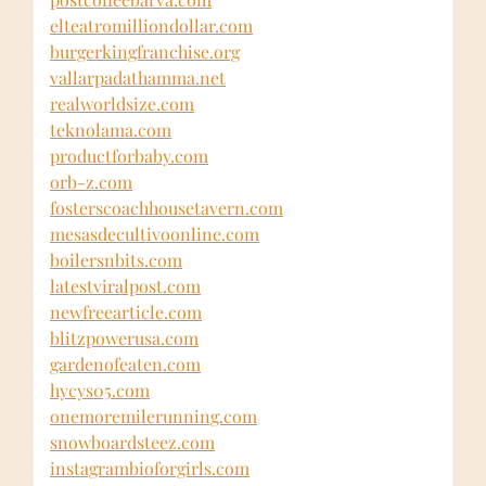
elteatromilliondollar.com
burgerkingfranchise.org
vallarpadathamma.net
realworldsize.com
teknolama.com
productforbaby.com
orb-z.com
fosterscoachhousetavern.com
mesasdecultivoonline.com
boilersnbits.com
latestviralpost.com
newfreearticle.com
blitzpowerusa.com
gardenofeaten.com
hycys05.com
onemoremilerunning.com
snowboardsteez.com
instagrambioforgirls.com