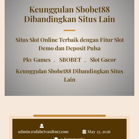
Keunggulan Sbobet88
Dibandingkan Situs Lain
Situs Slot Online Terbaik dengan Fitur Slot
Demo dan Deposit Pulsa
Pkv Games
SBOBET
Slot Gacor
,
,
Keunggulan Sbobet88 Dibandingkan Situs
Lain
admin@ufabetvaultm7.com
May 23, 2026
0 Comments