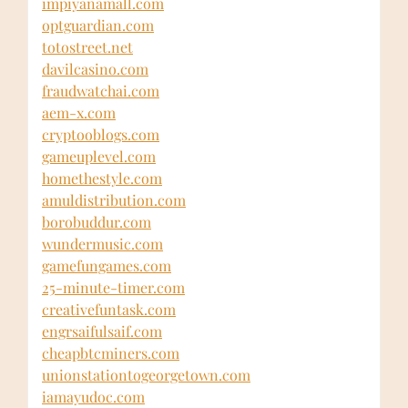
impiyanamall.com
optguardian.com
totostreet.net
davilcasino.com
fraudwatchai.com
aem-x.com
cryptooblogs.com
gameuplevel.com
homethestyle.com
amuldistribution.com
borobuddur.com
wundermusic.com
gamefungames.com
25-minute-timer.com
creativefuntask.com
engrsaifulsaif.com
cheapbtcminers.com
unionstationtogeorgetown.com
iamayudoc.com