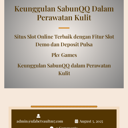
Keunggulan SabunQQ Dalam
Perawatan Kulit
Situs Slot Online Terbaik dengan Fitur Slot
Demo dan Deposit Pulsa
Pkv Games
Keunggulan SabunQQ dalam Perawatan
Kulit
admin@ufabetvaultm7.com
August 5, 2025
0 Comments