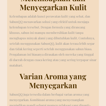
Menyegarkan Kulit
Kelembapan adalah kunci perawatan kulit yang sehat, dan
SabunQQ menawarkan solusi yang efektif untuk menjaga
kelembapan tersebut. Dengan formula yang dirancang
khusus, sabun ini mampu membersihkan kulit tanpa
menghapus minyak alami yang dibutuhkan kulit. Contohnya,
setelah menggunakan SabunQQ, kulit akan terasa lebih segar
dan tidak kering seperti setelah menggunakan sabun biasa.
Pengalaman ini biasanya dirasakan oleh mereka yang tinggal
di daerah dengan cuaca kering atau yang sering terpapar sinar
matahari.
Varian Aroma yang
Menyegarkan
SabunQQ juga tersedia dalam berbagai varian aroma yang
menyegarkan. Kombinasi aroma yang menyenangkan
menjadikan mandi sebagai momen relaksasi yang dinanti-