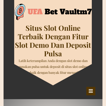
Skip
to
content
Situs Slot Online
Terbaik Dengan Fitur
Slot Demo Dan Deposit
Pulsa
Latih keterampilan Anda dengan slot demo dan
gunakan pulsa untuk deposit di situs slot online
terbaik dengan banyak fitur menarik.
Open
Menu