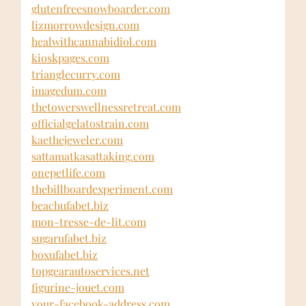
glutenfreesnowboarder.com
lizmorrowdesign.com
healwithcannabidiol.com
kioskpages.com
trianglecurry.com
imagedum.com
thetowerswellnessretreat.com
officialgelatostrain.com
kaethejeweler.com
sattamatkasattaking.com
onepetlife.com
thebillboardexperiment.com
beachufabet.biz
mon-tresse-de-lit.com
sugarufabet.biz
boxufabet.biz
topgearautoservices.net
figurine-jouet.com
your-facebook-address.com