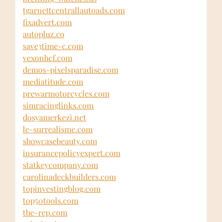
tgarnettcentrallautoads.com
fixadvert.com
autopluz.co
save3time-c.com
vexonhcf.com
demos-pixelsparadise.com
mediatitude.com
prewarmotorcycles.com
simracinglinks.com
dosyamerkezi.net
le-surrealisme.com
showcasebeauty.com
insurancepolicyexpert.com
statkeycompany.com
carolinadeckbuilders.com
topinvestingblog.com
top50tools.com
the-rep.com