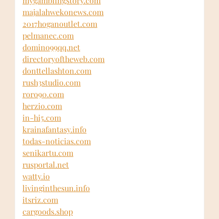
mygamblingstory.com
majalahwekonews.com
2017hoganoutlet.com
pelmanec.com
domino99qq.net
directoryoftheweb.com
donttellashton.com
rush3studio.com
roro90.com
herzio.com
in-hi5.com
krainafantasy.info
todas-noticias.com
senikartu.com
rusportal.net
watty.io
livinginthesun.info
itsriz.com
cargoods.shop