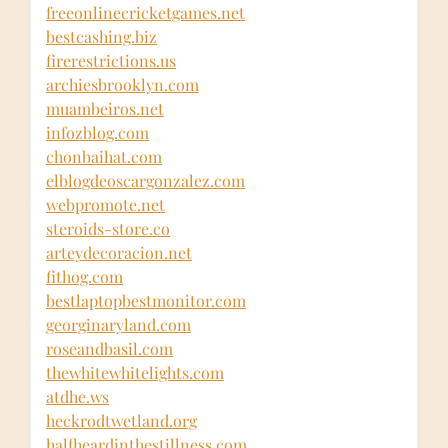
freeonlinecricketgames.net
bestcashing.biz
firerestrictions.us
archiesbrooklyn.com
muambeiros.net
infozblog.com
chonbaihat.com
elblogdeoscargonzalez.com
webpromote.net
steroids-store.co
arteydecoracion.net
fithog.com
bestlaptopbestmonitor.com
georginaryland.com
roseandbasil.com
thewhitewhitelights.com
atdhe.ws
heckrodtwetland.org
halfheardinthestillness.com