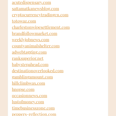
acutedispensary.com
sattamatkanewsblog.com
cryptocurrencytradingcn.com
totowaz.com
charlestonwipesettlement.com
brandfollowmarket.com
weeklyjobnews.com
countyanimalshelter.com
adwebtagging.com
ranksuperior.net
babystepahead.com
destinationoverlooked.com
gamblingamount.com
hillclimbwax.com
hnopse.com
occasionnews.com
lustofmoney.com
timebusinesszone.com
peppers-reflection.com