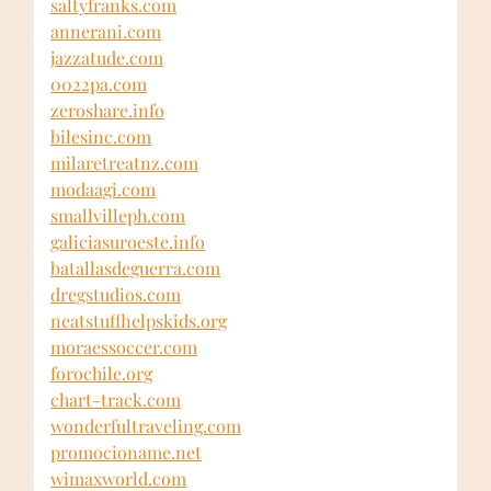
saltyfranks.com
annerani.com
jazzatude.com
0022pa.com
zeroshare.info
bilesinc.com
milaretreatnz.com
modaagi.com
smallvilleph.com
galiciasuroeste.info
batallasdeguerra.com
dregstudios.com
neatstuffhelpskids.org
moraessoccer.com
forochile.org
chart-track.com
wonderfultraveling.com
promocioname.net
wimaxworld.com