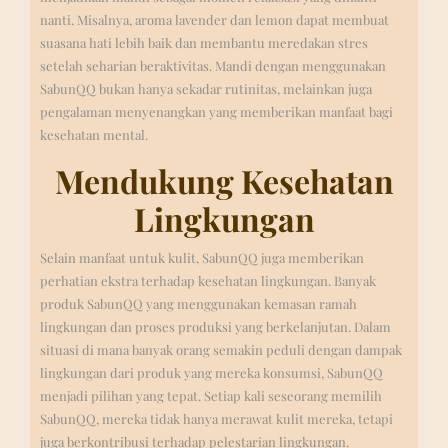
nanti. Misalnya, aroma lavender dan lemon dapat membuat
suasana hati lebih baik dan membantu meredakan stres
setelah seharian beraktivitas. Mandi dengan menggunakan
SabunQQ bukan hanya sekadar rutinitas, melainkan juga
pengalaman menyenangkan yang memberikan manfaat bagi
kesehatan mental.
Mendukung Kesehatan
Lingkungan
Selain manfaat untuk kulit, SabunQQ juga memberikan
perhatian ekstra terhadap kesehatan lingkungan. Banyak
produk SabunQQ yang menggunakan kemasan ramah
lingkungan dan proses produksi yang berkelanjutan. Dalam
situasi di mana banyak orang semakin peduli dengan dampak
lingkungan dari produk yang mereka konsumsi, SabunQQ
menjadi pilihan yang tepat. Setiap kali seseorang memilih
SabunQQ, mereka tidak hanya merawat kulit mereka, tetapi
juga berkontribusi terhadap pelestarian lingkungan.