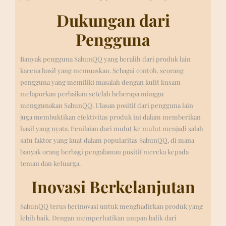
Dukungan dari
Pengguna
Banyak pengguna SabunQQ yang beralih dari produk lain
karena hasil yang memuaskan. Sebagai contoh, seorang
pengguna yang memiliki masalah dengan kulit kusam
melaporkan perbaikan setelah beberapa minggu
menggunakan SabunQQ. Ulasan positif dari pengguna lain
juga membuktikan efektivitas produk ini dalam memberikan
hasil yang nyata. Penilaian dari mulut ke mulut menjadi salah
satu faktor yang kuat dalam popularitas SabunQQ, di mana
banyak orang berbagi pengalaman positif mereka kepada
teman dan keluarga.
Inovasi Berkelanjutan
SabunQQ terus berinovasi untuk menghadirkan produk yang
lebih baik. Dengan memperhatikan umpan balik dari