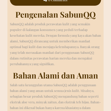
Pengenalan SabunQQ
SabunQQ adalah produk perawatan kulit yang semakin
populer di kalangan konsumen yang peduli terhadap
kesehatan kulit mereka. Dengan formula yang kaya akan bahan
alami, SabunQQ dirancang untuk memberikan manfaat
optimal bagi kulit dan menjaga kelembapannya. Banyak orang
yang telah merasakan manfaat dari penggunaan SabunQQ
dalam rutinitas perawatan harian mereka dan mengakui
perubahannya yang signifikan.
Bahan Alami dan Aman
Salah satu keunggulan utama SabunQQ adalah penggunaan
bahan alami yang aman untuk semua jenis kulit. Misalnya,
sebagian besar produk SabunQQ mengandung bahan seperti
ekstrak aloe vera, minyak zaitun, dan ekstrak teh hijau. Bahan-
bahan ini dikenal bukan hanya karena khasiatnya dalam