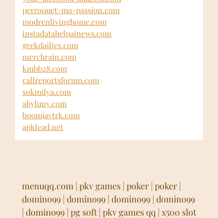
perroquet-ma-passion.com
modrenlivinghome.com
instadatahelpainews.com
geekdailies.com
merchrain.com
kmbb28.com
callreportsforum.com
sokmilya.com
abyluny.com
boomjavtrk.com
apklead.net
menuqq.com
|
pkv games
|
poker
|
poker
|
domino99
|
domino99
|
domino99
|
domino99
|
domino99
|
pg soft
|
pkv games qq
|
x500 slot