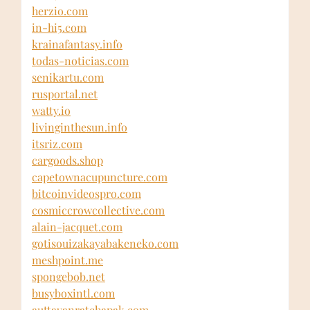
herzio.com
in-hi5.com
krainafantasy.info
todas-noticias.com
senikartu.com
rusportal.net
watty.io
livinginthesun.info
itsriz.com
cargoods.shop
capetownacupuncture.com
bitcoinvideospro.com
cosmiccrowcollective.com
alain-jacquet.com
gotisouizakayabakeneko.com
meshpoint.me
spongebob.net
busyboxintl.com
auttayanratchapak.com