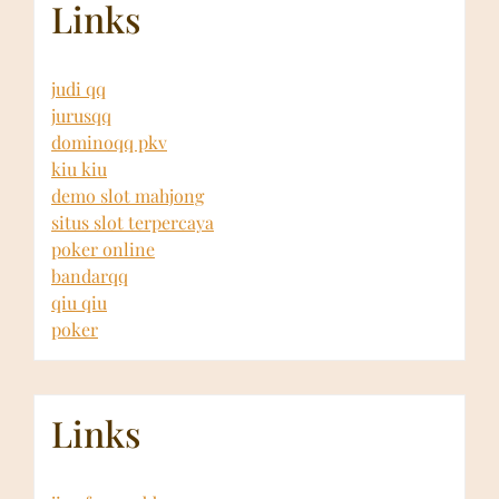
Links
judi qq
jurusqq
dominoqq pkv
kiu kiu
demo slot mahjong
situs slot terpercaya
poker online
bandarqq
qiu qiu
poker
Links