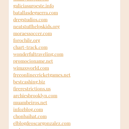
galiciasuroeste.info
batallasdeguerra.com
dregstudios.com
neatstuffhelpskids.org
moraessoccer.com
forochile.org
chart-track.com
wonderfultraveling.com
promocioname.net
wimaxworld.com
freeonlinecricketgames.net
bestcashing.biz
firerestrictions.us
archiesbrooklyn.com
muambeiros.net
infozblog.com
chonbaihat.com
elblogdeoscargonzalez.com