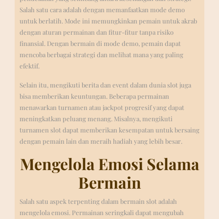
Salah satu cara adalah dengan memanfaatkan mode demo
untuk berlatih. Mode ini memungkinkan pemain untuk akrab
dengan aturan permainan dan fitur-fitur tanpa risiko
finansial. Dengan bermain di mode demo, pemain dapat
mencoba berbagai strategi dan melihat mana yang paling
efektif.
Selain itu, mengikuti berita dan event dalam dunia slot juga
bisa memberikan keuntungan. Beberapa permainan
menawarkan turnamen atau jackpot progresif yang dapat
meningkatkan peluang menang. Misalnya, mengikuti
turnamen slot dapat memberikan kesempatan untuk bersaing
dengan pemain lain dan meraih hadiah yang lebih besar.
Mengelola Emosi Selama
Bermain
Salah satu aspek terpenting dalam bermain slot adalah
mengelola emosi. Permainan seringkali dapat mengubah