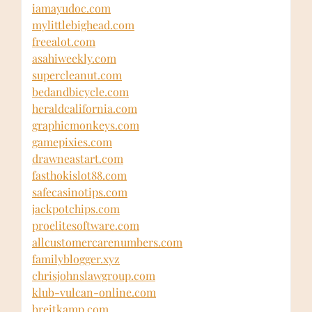
iamayudoc.com
mylittlebighead.com
freealot.com
asahiweekly.com
supercleanut.com
bedandbicycle.com
heraldcalifornia.com
graphicmonkeys.com
gamepixies.com
drawneastart.com
fasthokislot88.com
safecasinotips.com
jackpotchips.com
proelitesoftware.com
allcustomercarenumbers.com
familyblogger.xyz
chrisjohnslawgroup.com
klub-vulcan-online.com
breitkamp.com