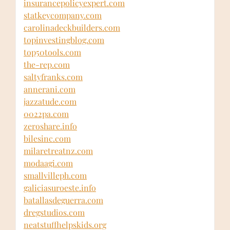
insurancepolicyexpert.com
statkeycompany.com
carolinadeckbuilders.com
topinvestingblog.com
top50tools.com
the-rep.com
saltyfranks.com
annerani.com
jazzatude.com
0022pa.com
zeroshare.info
bilesinc.com
milaretreatnz.com
modaagi.com
smallvilleph.com
galiciasuroeste.info
batallasdeguerra.com
dregstudios.com
neatstuffhelpskids.org