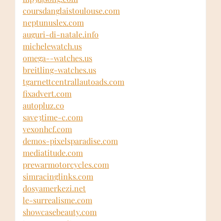
coursdanglaistoulouse.com
neptunuslex.com
auguri-di-natale.info
michelewatch.us
omega--watches.us
breitling-watches.us
tgarnettcentrallautoads.com
fixadvert.com
autopluz.co
save3time-c.com
vexonhcf.com
demos-pixelsparadise.com
mediatitude.com
prewarmotorcycles.com
simracinglinks.com
dosyamerkezi.net
le-surrealisme.com
showcasebeauty.com