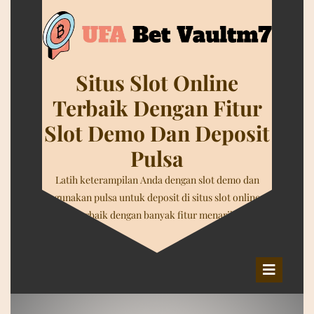
Skip
to
content
Situs Slot Online
Terbaik Dengan Fitur
Slot Demo Dan Deposit
Pulsa
Latih keterampilan Anda dengan slot demo dan
gunakan pulsa untuk deposit di situs slot online
terbaik dengan banyak fitur menarik.
Open
Menu