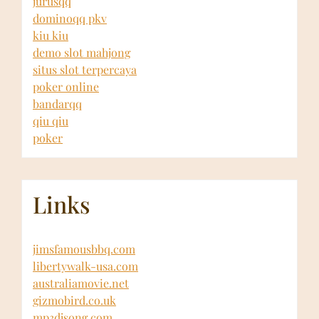
jurusqq
dominoqq pkv
kiu kiu
demo slot mahjong
situs slot terpercaya
poker online
bandarqq
qiu qiu
poker
Links
jimsfamousbbq.com
libertywalk-usa.com
australiamovie.net
gizmobird.co.uk
mp3djsong.com