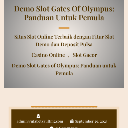
Demo Slot Gates Of Olympus:
Panduan Untuk Pemula
Situs Slot Online Terbaik dengan Fitur Slot
Demo dan Deposit Pulsa
Casino Online
Slot Gacor
,
Demo Slot Gates of Olympus: Panduan untuk
Pemula
admin@ufabetvaultm7.com
September 29, 2025
0 Comments