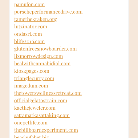
pamufon.com
porscheperformancedrive.com
tamethekraken.org
lutzinator.com
ondasrl.com
blife2016.com
glutenfreesnowboarder.com
lizmorrowdesign.com
healwithcannabidiol.com
kioskpages.com
trianglecurry.com
imagedum.com
thetowerswellnessretreat.com
officialgelatostrain.com
kaethejeweler.com
sattamatkasattaking.com
onepetlife.com
thebillboardexperiment.com
beachufabet.biz