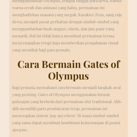
menggambarkan Olympus, tempat tinggal para dewa, warna-
warna cerah dan animasi yang halus, permainan ini
menghadirkan suasana yang megah. Karakter Zeus, sang raja
dewa, menjadi pusat perhatian dengan simbol-simbol yang
menggambarkan buah anggur, cincin, dan jam pasir yang
menarik. Hal ini tidak hanya membuat permainan terasa
menyenangkan tetapi juga memberikan pengalaman visual
yang memikat bagi para pemain.
Cara Bermain Gates of
Olympus
Bagi pemula, memahami cara bermain menjadi langkah awal
yang penting. Gates of Olympus menggunakan format
gulungan yang berbeda dari permainan slot tradisional. Alih-
alih memiliki garis pembayaran tetap, permainan ini
menerapkan sistem ‘pay anywhere’ di mana simbol-simbol
yang sama dapat membuat kombinasi kemenangan di posisi
apa pun.