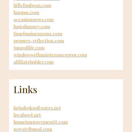
hillclimbwax.com
hnopse.com
occasionnews.com
lustofmoney.com
timebusinesszone.com
peppers-reflection.com
tuneoflife.com
windowwellmaintenancepros.com
affiliateholder.com
Links
helpdesksoftwares.net
lovabowl.net
homeimprovementit.com
newstribunal.com