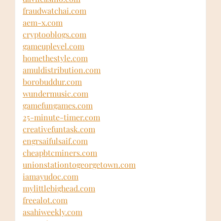
fraudwatchai.com
aem-x.com
cryptooblogs.com
gameuplevel.com
homethestyle.com
amuldistribution.com
borobuddur.com
wundermusic.com
gamefungames.com
25-minute-timer.com
creativefuntask.com
engrsaifulsaif.com
cheapbtcminers.com
unionstationtogeorgetown.com
iamayudoc.com
mylittlebighead.com
freealot.com
asahiweekly.com