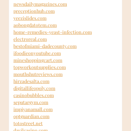
newsdailymagazines.com
preceptionhub.com
yeezislides.com
aobongdatotem.com
home-remedies-yeast-infection.com
electroreal.com
bestofmiami-dadecounty.com
ifoodieonyoutube.com
mineshoppingcart.com
topworkoutsupplies.com
mouthshutreviews.com
hirzadesalta.com
digitallifeopoly.com
casinobubbles.com
seputargym.com
impiyanamall.com
optguardian.com
totostreet.net
davilcasino.com