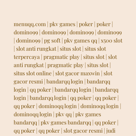
menuqq.com
|
pkv games
|
poker
|
poker
|
domino99
|
domino99
|
domino99
|
domino99
|
domino99
|
pg soft
|
pkv games qq
|
x500 slot
|
slot anti rungkat
|
situs slot
|
situs slot
terpercaya
|
pragmatic play
|
situs slot
|
slot
anti rungkat
|
pragmatic play
|
situs slot
|
situs slot online
|
slot gacor maxwin
|
slot
gacor resmi
|
bandarqq login
|
bandarqq
login
|
qq poker
|
bandarqq login
|
bandarqq
login
|
bandarqq login
|
qq poker
|
qq poker
|
qq poker
|
dominoqq login
|
dominoqq login
|
dominoqq login
|
pkv qq
|
pkv games
bandarqq
|
pkv games bandarqq
|
qq poker
|
qq poker
|
qq poker
|
slot gacor resmi
|
judi