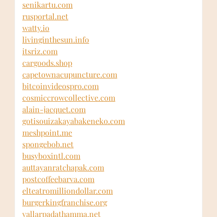
senikartu.com
rusportal.net
watty.io
livinginthesun.info
itsriz.com
cargoods.shop
capetownacupuncture.com
bitcoinvideospro.com
cosmiccrowcollective.com
alain-jacquet.com
gotisouizakayabakeneko.com
meshpoint.me
spongebob.net
busyboxintl.com
auttayanratchapak.com
postcoffeebarva.com
elteatromilliondollar.com
burgerkingfranchise.org
vallarpadathamma.net