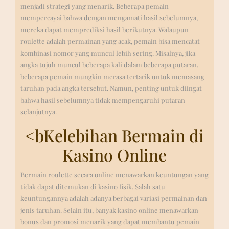
menjadi strategi yang menarik. Beberapa pemain
mempercayai bahwa dengan mengamati hasil sebelumnya,
mereka dapat memprediksi hasil berikutnya. Walaupun
roulette adalah permainan yang acak, pemain bisa mencatat
kombinasi nomor yang muncul lebih sering. Misalnya, jika
angka tujuh muncul beberapa kali dalam beberapa putaran,
beberapa pemain mungkin merasa tertarik untuk memasang
taruhan pada angka tersebut. Namun, penting untuk diingat
bahwa hasil sebelumnya tidak mempengaruhi putaran
selanjutnya.
<bKelebihan Bermain di
Kasino Online
Bermain roulette secara online menawarkan keuntungan yang
tidak dapat ditemukan di kasino fisik. Salah satu
keuntungannya adalah adanya berbagai variasi permainan dan
jenis taruhan. Selain itu, banyak kasino online menawarkan
bonus dan promosi menarik yang dapat membantu pemain