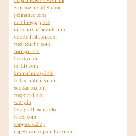
majalahwekonews.com
2017hoganoutlet.com
pelmanec.com
domino99qq.net
directoryoftheweb.com
donttellashton.com
rush3studio.com
roro90.com
herzio.com
in-hi5.com
krainafantasy.info
todas-noticias.com
senikartu.com
rusportal.net
watty.io
livinginthesun.info
itsriz.com
cargoods.shop
capetownacupuncture.com