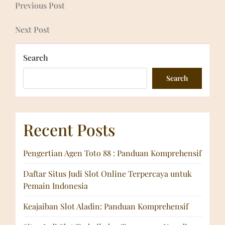
Post
Previous
Previous Post
Post
navigation
Next
Next Post
Post
Search
Search
Recent Posts
Pengertian Agen Toto 88 : Panduan Komprehensif
Daftar Situs Judi Slot Online Terpercaya untuk
Pemain Indonesia
Keajaiban Slot Aladin: Panduan Komprehensif