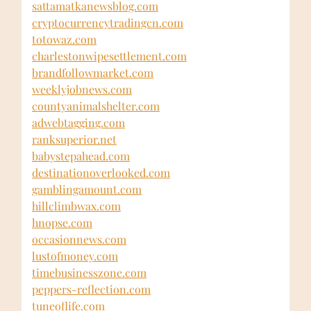
sattamatkanewsblog.com
cryptocurrencytradingcn.com
totowaz.com
charlestonwipesettlement.com
brandfollowmarket.com
weeklyjobnews.com
countyanimalshelter.com
adwebtagging.com
ranksuperior.net
babystepahead.com
destinationoverlooked.com
gamblingamount.com
hillclimbwax.com
hnopse.com
occasionnews.com
lustofmoney.com
timebusinesszone.com
peppers-reflection.com
tuneoflife.com