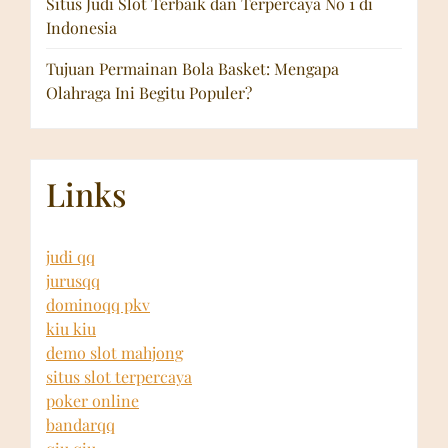
Situs Judi Slot Terbaik dan Terpercaya No 1 di
Indonesia
Tujuan Permainan Bola Basket: Mengapa
Olahraga Ini Begitu Populer?
Links
judi qq
jurusqq
dominoqq pkv
kiu kiu
demo slot mahjong
situs slot terpercaya
poker online
bandarqq