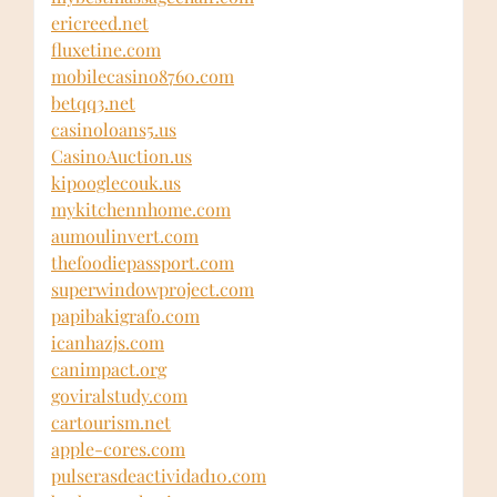
ericreed.net
fluxetine.com
mobilecasino8760.com
betqq3.net
casinoloans5.us
CasinoAuction.us
kipooglecouk.us
mykitchennhome.com
aumoulinvert.com
thefoodiepassport.com
superwindowproject.com
papibakigrafo.com
icanhazjs.com
canimpact.org
goviralstudy.com
cartourism.net
apple-cores.com
pulserasdeactividad10.com