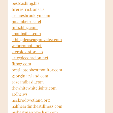
bestcashing.biz
firerestrictions.us
archiesbrooklyn.com
muambeiros.net
infozblog.com
chonbaihat.com
elblogdeoscargonzalez.com
webpromote.net
steroids-store.co
arteydecoracion.net
fithog.com
bestlaptopbestmonitor.com
georginaryland.com
roseandbasil.com
thewhitewhitelights.com
atdhe.ws
heckrodtwetland.org
halfheardinthestillness.com
mybestmassagechair.com