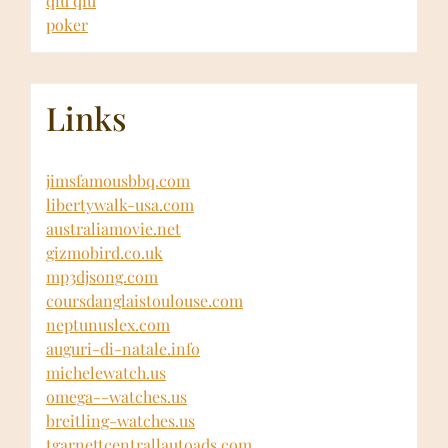
qiu qiu
poker
Links
jimsfamousbbq.com
libertywalk-usa.com
australiamovie.net
gizmobird.co.uk
mp3djsong.com
coursdanglaistoulouse.com
neptunuslex.com
auguri-di-natale.info
michelewatch.us
omega--watches.us
breitling-watches.us
tgarnettcentrallautoads.com