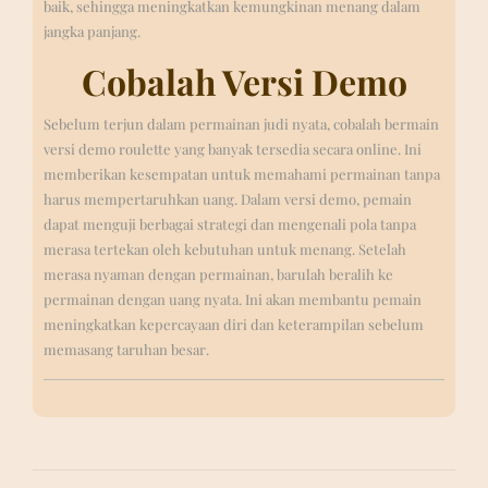
baik, sehingga meningkatkan kemungkinan menang dalam
jangka panjang.
Cobalah Versi Demo
Sebelum terjun dalam permainan judi nyata, cobalah bermain
versi demo roulette yang banyak tersedia secara online. Ini
memberikan kesempatan untuk memahami permainan tanpa
harus mempertaruhkan uang. Dalam versi demo, pemain
dapat menguji berbagai strategi dan mengenali pola tanpa
merasa tertekan oleh kebutuhan untuk menang. Setelah
merasa nyaman dengan permainan, barulah beralih ke
permainan dengan uang nyata. Ini akan membantu pemain
meningkatkan kepercayaan diri dan keterampilan sebelum
memasang taruhan besar.