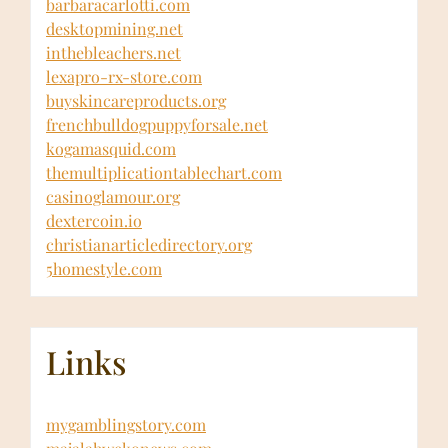
barbaracarlotti.com
desktopmining.net
inthebleachers.net
lexapro-rx-store.com
buyskincareproducts.org
frenchbulldogpuppyforsale.net
kogamasquid.com
themultiplicationtablechart.com
casinoglamour.org
dextercoin.io
christianarticledirectory.org
5homestyle.com
Links
mygamblingstory.com