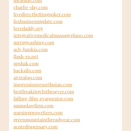
mealudo.com
charlie-day.com
livedirectbettingpoker.com
foxbusinessupdate.com
lovedaddy.org
integrativemedicalmassageplano.com
mrrugwashing.com
acb-bankia.com
flash-es.net
upshak.com
backsilo.com
siviralqq.com
impressionresorthoian.com
bestfreakingclothesever.com
falling-film-evaporator.com
sumuslawfirm.com
nursingprowriters.com
greenmountainthreadwear.com
acutedispensary.com