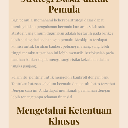
Pemula
Bagi pemula, memahami beberapa strategi dasar dapat
meningkatkan pengalaman bermain baccarat. Salah satu
strategi yang umum digunakan adalah bertaruh pada banker
lebih sering daripada tangan pemain. Meskipun terdapat
komisi untuk taruhan banker, peluang menang yang lebih
tinggi membuat taruhan ini lebih menarik. Berfokuslah pada
taruhan banker dapat mengurangi risiko kekalahan dalam
jangka panjang.
Selain itu, penting untuk mengelola bankroll dengan baik.
Tentukan batasan sebelum bermain dan patuhi batas tersebut.
Dengan cara ini, Anda dapat menikmati permainan dengan
lebih tenang tanpa tekanan finansial.
Mengetahui Ketentuan
Khusus