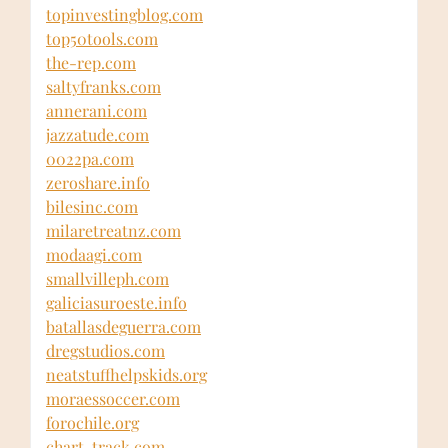
topinvestingblog.com
top50tools.com
the-rep.com
saltyfranks.com
annerani.com
jazzatude.com
0022pa.com
zeroshare.info
bilesinc.com
milaretreatnz.com
modaagi.com
smallvilleph.com
galiciasuroeste.info
batallasdeguerra.com
dregstudios.com
neatstuffhelpskids.org
moraessoccer.com
forochile.org
chart-track.com