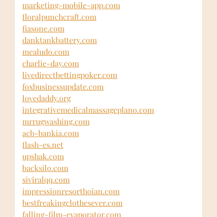
marketing-mobile-app.com
floralpunchcraft.com
fiasone.com
danktankbattery.com
mealudo.com
charlie-day.com
livedirectbettingpoker.com
foxbusinessupdate.com
lovedaddy.org
integrativemedicalmassageplano.com
mrrugwashing.com
acb-bankia.com
flash-es.net
upshak.com
backsilo.com
siviralqq.com
impressionresorthoian.com
bestfreakingclothesever.com
falling-film-evaporator.com