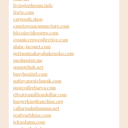
livinginthesun.info
itsriz.com
cargoods.shop
capetownacupuncture.com
bitcoinvideospro.com
cosmiccrowcollective.com
alain-jacquet.com
gotisouizakayabakeneko.com
meshpoint.me
spongebob.net
busyboxintl.com
auttayanratchapak.com
postcoffeebarva.com
elteatromilliondollar.com
burgerkingfranchise.org
vallarpadathamma.net
realworldsize.com
teknolama.com