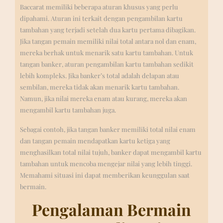
Baccarat memiliki beberapa aturan khusus yang perlu
dipahami. Aturan ini terkait dengan pengambilan kartu
tambahan yang terjadi setelah dua kartu pertama dibagikan.
Jika tangan pemain memiliki nilai total antara nol dan enam,
mereka berhak untuk menarik satu kartu tambahan. Untuk
tangan banker, aturan pengambilan kartu tambahan sedikit
lebih kompleks. Jika banker’s total adalah delapan atau
sembilan, mereka tidak akan menarik kartu tambahan.
Namun, jika nilai mereka enam atau kurang, mereka akan
mengambil kartu tambahan juga.
Sebagai contoh, jika tangan banker memiliki total nilai enam
dan tangan pemain mendapatkan kartu ketiga yang
menghasilkan total nilai tujuh, banker dapat mengambil kartu
tambahan untuk mencoba mengejar nilai yang lebih tinggi.
Memahami situasi ini dapat memberikan keunggulan saat
bermain.
Pengalaman Bermain