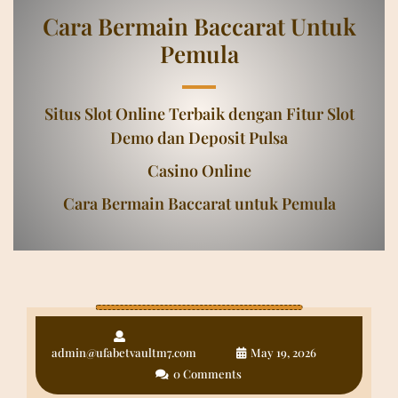
Cara Bermain Baccarat Untuk
Pemula
Situs Slot Online Terbaik dengan Fitur Slot
Demo dan Deposit Pulsa
Casino Online
Cara Bermain Baccarat untuk Pemula
admin@ufabetvaultm7.com
May 19, 2026
0 Comments