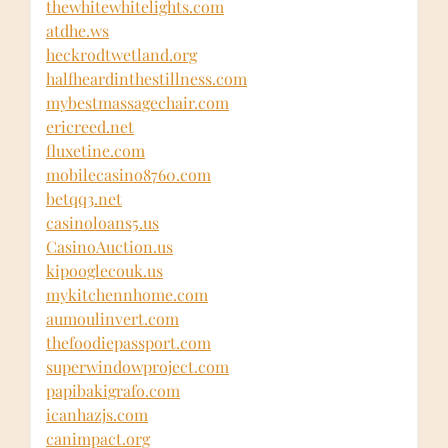
thewhitewhitelights.com
atdhe.ws
heckrodtwetland.org
halfheardinthestillness.com
mybestmassagechair.com
ericreed.net
fluxetine.com
mobilecasino8760.com
betqq3.net
casinoloans5.us
CasinoAuction.us
kipooglecouk.us
mykitchennhome.com
aumoulinvert.com
thefoodiepassport.com
superwindowproject.com
papibakigrafo.com
icanhazjs.com
canimpact.org