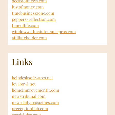
occasionnews.com
lustofmoney.com
timebusinesszone.com
peppers-reflection.com
tuneoflife.com
windowwellmaintenancepros.com
affiliateholder.com
Links
helpdesksoftwares.net
lovabowl.net
homeimprovementit.com
newstribunal.com
newsdailymagazines.com
preceptionhub.com
yeezislides.com