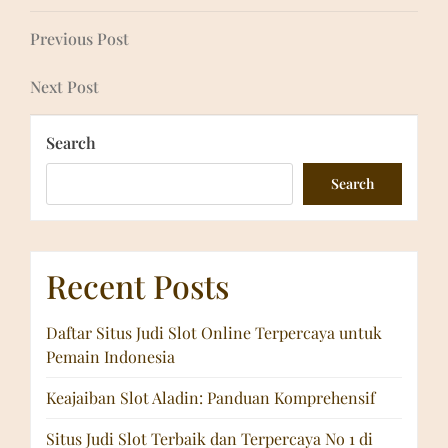
Post
Previous
Previous Post
Post
navigation
Next
Next Post
Post
Search
Search
Recent Posts
Daftar Situs Judi Slot Online Terpercaya untuk
Pemain Indonesia
Keajaiban Slot Aladin: Panduan Komprehensif
Situs Judi Slot Terbaik dan Terpercaya No 1 di