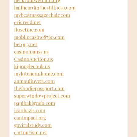
heckrodtwetland.org
halfheardinthestillness.com
mybestmassagechair.com
ericreed.net
fluxetine.com
mobilecasino8760.com
betqq3.net
casinoloans5.us
CasinoAuction.us
kipooglecouk.us
mykitchennhome.com
aumoulinvert.com
thefoodiepassport.com
superwindowproject.com
papibakigrafo.com
icanhazjs.com
canimpact.org
goviralstudy.com
cartourism.net