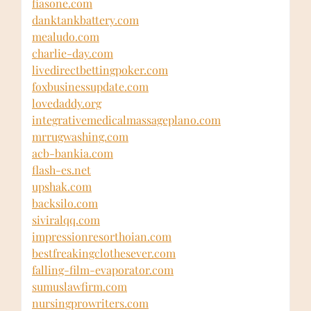
fiasone.com
danktankbattery.com
mealudo.com
charlie-day.com
livedirectbettingpoker.com
foxbusinessupdate.com
lovedaddy.org
integrativemedicalmassageplano.com
mrrugwashing.com
acb-bankia.com
flash-es.net
upshak.com
backsilo.com
siviralqq.com
impressionresorthoian.com
bestfreakingclothesever.com
falling-film-evaporator.com
sumuslawfirm.com
nursingprowriters.com