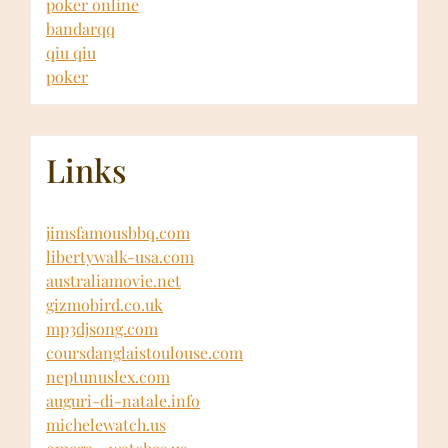
poker online
bandarqq
qiu qiu
poker
Links
jimsfamousbbq.com
libertywalk-usa.com
australiamovie.net
gizmobird.co.uk
mp3djsong.com
coursdanglaistoulouse.com
neptunuslex.com
auguri-di-natale.info
michelewatch.us