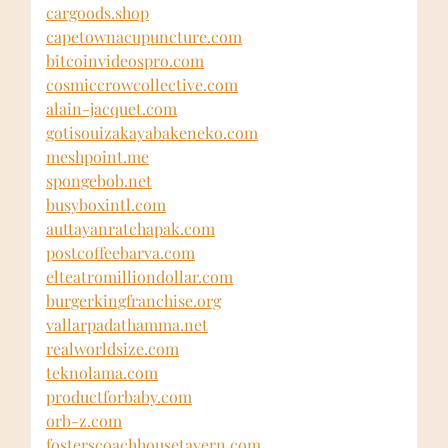
cargoods.shop
capetownacupuncture.com
bitcoinvideospro.com
cosmiccrowcollective.com
alain-jacquet.com
gotisouizakayabakeneko.com
meshpoint.me
spongebob.net
busyboxintl.com
auttayanratchapak.com
postcoffeebarva.com
elteatromilliondollar.com
burgerkingfranchise.org
vallarpadathamma.net
realworldsize.com
teknolama.com
productforbaby.com
orb-z.com
fosterscoachhousetavern.com