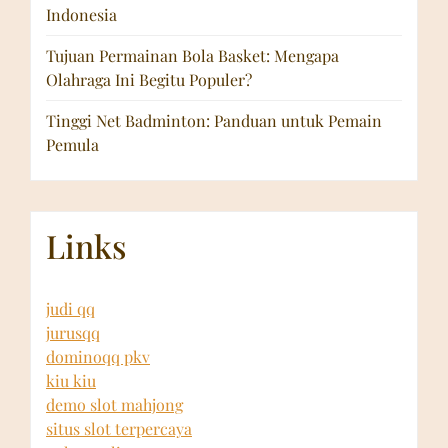
Indonesia
Tujuan Permainan Bola Basket: Mengapa
Olahraga Ini Begitu Populer?
Tinggi Net Badminton: Panduan untuk Pemain
Pemula
Links
judi qq
jurusqq
dominoqq pkv
kiu kiu
demo slot mahjong
situs slot terpercaya