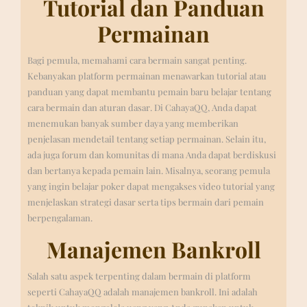
Tutorial dan Panduan
Permainan
Bagi pemula, memahami cara bermain sangat penting.
Kebanyakan platform permainan menawarkan tutorial atau
panduan yang dapat membantu pemain baru belajar tentang
cara bermain dan aturan dasar. Di CahayaQQ, Anda dapat
menemukan banyak sumber daya yang memberikan
penjelasan mendetail tentang setiap permainan. Selain itu,
ada juga forum dan komunitas di mana Anda dapat berdiskusi
dan bertanya kepada pemain lain. Misalnya, seorang pemula
yang ingin belajar poker dapat mengakses video tutorial yang
menjelaskan strategi dasar serta tips bermain dari pemain
berpengalaman.
Manajemen Bankroll
Salah satu aspek terpenting dalam bermain di platform
seperti CahayaQQ adalah manajemen bankroll. Ini adalah