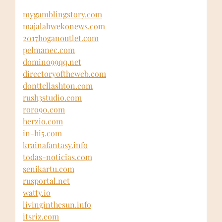
mygamblingstory.com
majalahwekonews.com
2017hoganoutlet.com
pelmanec.com
domino99qq.net
directoryoftheweb.com
donttellashton.com
rush3studio.com
roro90.com
herzio.com
in-hi5.com
krainafantasy.info
todas-noticias.com
senikartu.com
rusportal.net
watty.io
livinginthesun.info
itsriz.com