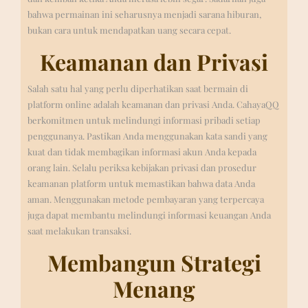
bahwa permainan ini seharusnya menjadi sarana hiburan,
bukan cara untuk mendapatkan uang secara cepat.
Keamanan dan Privasi
Salah satu hal yang perlu diperhatikan saat bermain di
platform online adalah keamanan dan privasi Anda. CahayaQQ
berkomitmen untuk melindungi informasi pribadi setiap
penggunanya. Pastikan Anda menggunakan kata sandi yang
kuat dan tidak membagikan informasi akun Anda kepada
orang lain. Selalu periksa kebijakan privasi dan prosedur
keamanan platform untuk memastikan bahwa data Anda
aman. Menggunakan metode pembayaran yang terpercaya
juga dapat membantu melindungi informasi keuangan Anda
saat melakukan transaksi.
Membangun Strategi
Menang