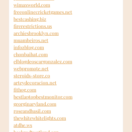
wimaxworld.com
freeonlinecricketgames.net
bestcashing.biz
firerestrictions.us
archiesbrooklyn.com
muambeiros.net
infozblog.com
chonbaihat.com
elblogdeoscargonzalez.com
webpromote.net
steroids-store.co
arteydecoracion.net
fithog.com
bestlaptopbestmonitor.com
georginaryland.com
roseandbasil.com
thewhitewhitelights.com
atdhe.ws