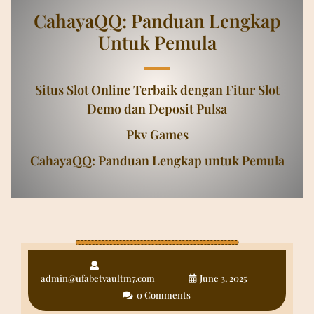
CahayaQQ: Panduan Lengkap
Untuk Pemula
Situs Slot Online Terbaik dengan Fitur Slot
Demo dan Deposit Pulsa
Pkv Games
CahayaQQ: Panduan Lengkap untuk Pemula
admin@ufabetvaultm7.com
June 3, 2025
0 Comments