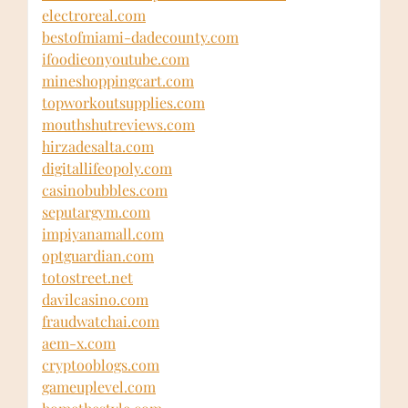
electroreal.com
bestofmiami-dadecounty.com
ifoodieonyoutube.com
mineshoppingcart.com
topworkoutsupplies.com
mouthshutreviews.com
hirzadesalta.com
digitallifeopoly.com
casinobubbles.com
seputargym.com
impiyanamall.com
optguardian.com
totostreet.net
davilcasino.com
fraudwatchai.com
aem-x.com
cryptooblogs.com
gameuplevel.com