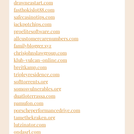
drawneastart.com
fasthokislot88.com
safecasinotips.com
jackpotchips.com
proelitesoftware.com
allcustomercarenumbers.com
familyblogger.xyz
chrisjohnslawgroup.com
klub-vulcan-online.com
breitkamp.com
tripleyresidence.com
softtorrents.org
somosvulnerables.org
duatloterrassa.com
pamufon.com
porscheperformancedrive.com
tamethekraken.org
lutzinator.com
ondasrl.com