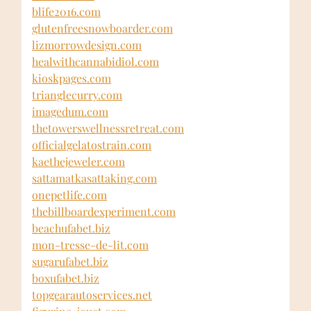
blife2016.com
glutenfreesnowboarder.com
lizmorrowdesign.com
healwithcannabidiol.com
kioskpages.com
trianglecurry.com
imagedum.com
thetowerswellnessretreat.com
officialgelatostrain.com
kaethejeweler.com
sattamatkasattaking.com
onepetlife.com
thebillboardexperiment.com
beachufabet.biz
mon-tresse-de-lit.com
sugarufabet.biz
boxufabet.biz
topgearautoservices.net