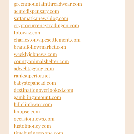
greenmountainthreadwear.com
acutedispensary.com
sattamatkanewsblog.com
cryptocurrencytradingcn.com
totowaz.com
charlestonwipesettlement.com
brandfollowmarket.com
weeklyjobnews.com
countyanimalshelter.com
adwebtagging.com
ranksuperior.net
babystepahead.com
destinationoverlooked.com
gamblingamount.com
hillclimbwax.com
hnopse.com
occasionnews.com
lustofmoney.com
timebusinesszone.com