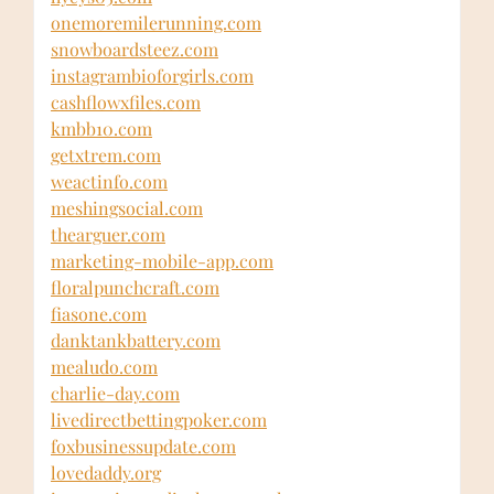
onemoremilerunning.com
snowboardsteez.com
instagrambioforgirls.com
cashflowxfiles.com
kmbb10.com
getxtrem.com
weactinfo.com
meshingsocial.com
thearguer.com
marketing-mobile-app.com
floralpunchcraft.com
fiasone.com
danktankbattery.com
mealudo.com
charlie-day.com
livedirectbettingpoker.com
foxbusinessupdate.com
lovedaddy.org