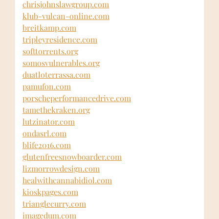
chrisjohnslawgroup.com
klub-vulcan-online.com
breitkamp.com
tripleyresidence.com
softtorrents.org
somosvulnerables.org
duatloterrassa.com
pamufon.com
porscheperformancedrive.com
tamethekraken.org
lutzinator.com
ondasrl.com
blife2016.com
glutenfreesnowboarder.com
lizmorrowdesign.com
healwithcannabidiol.com
kioskpages.com
trianglecurry.com
imagedum.com