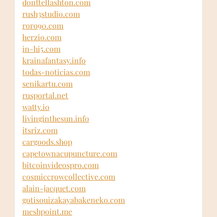
donttellashton.com
rush3studio.com
roro90.com
herzio.com
in-hi5.com
krainafantasy.info
todas-noticias.com
senikartu.com
rusportal.net
watty.io
livinginthesun.info
itsriz.com
cargoods.shop
capetownacupuncture.com
bitcoinvideospro.com
cosmiccrowcollective.com
alain-jacquet.com
gotisouizakayabakeneko.com
meshpoint.me