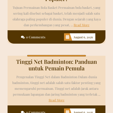
Tujuan Permainan Bola Basket Permainan bola basket, yang
sering kali disebut sebagai basket, telah menjadi salah satu
olahraga paling populer di dunia. Dengan sejarah yang kaya
Read
dan perkembangan yang pesat, ...
Read More
More
0 Comments
August 6, 2026
Tinggi Net Badminton: Panduan
untuk Pemain Pemula
Pengenalan Tinggi Net dalam Badminton Dalam dunia
badminton, tinggi net adalah salah satu faktor penting yang
memengaruhi permainan. Tinggi net adalah jarak antara
permukaan lapangan dan jaring badminton yang terletak ...
Read
Read More
More
0 Comments
August 6, 2026