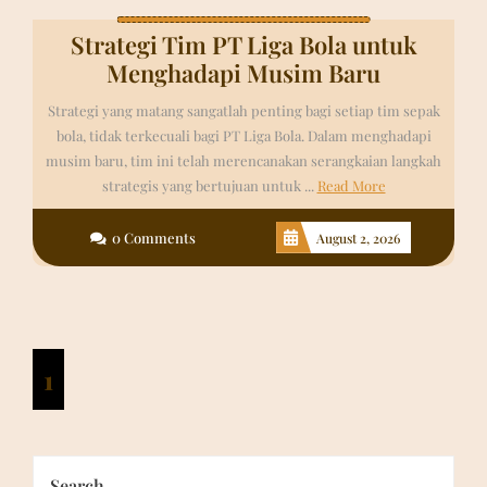
Strategi Tim PT Liga Bola untuk
Menghadapi Musim Baru
Strategi yang matang sangatlah penting bagi setiap tim sepak
bola, tidak terkecuali bagi PT Liga Bola. Dalam menghadapi
musim baru, tim ini telah merencanakan serangkaian langkah
Read
strategis yang bertujuan untuk ...
Read More
More
0 Comments
August 2, 2026
Posts
Page
1
pagination
Search