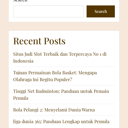
Search
Recent Posts
Situs Judi Slot Terbaik dan Terpercaya No 1 di
Indonesia
Tujuan Permainan Bola Basket: Mengapa
Olahraga Ini Begitu Populer?
Tinggi Net Badminton: Panduan untuk Pemain
Pemula
Bola Pelangi 2: Menyelami Dunia Warna
liga dunia 365: Panduan Lengkap untuk Pemula