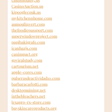
casinoloans5.us
CasinoAuction.us
kipooglecouk.us
mykitchennhome.com
aumoulinvert.com
thefoodiepassport.com
superwindowproject.com
papibakigrafo.com
icanhazjs.com
canimpact.org
goviralstudy.com
cartourism.net
apple-cores.com
pulserasdeactividad10.com
barbaracarlotti.com
desktopmining.net
inthebleachers.net
lexapro-rx-store.com
buyskincareproducts.org