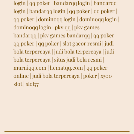
login
|
qq poker
|
bandarqq login
|
bandarqq
login
|
bandarqq login
|
qq poker
|
qq poker
|
qq poker
|
dominoqq login
|
dominoqq login
|
dominoqq login
|
pkv qq
|
pkv games
bandarqq
|
pkv games bandarqq
|
qq poker
|
qq poker
|
qq poker
|
slot gacor resmi
|
judi
bola terpercaya
|
judi bola terpercaya
|
judi
bola terpercaya
|
situs judi bola resmi
|
murniqq.com
|
hematqq.com
|
qq poker
online
|
judi bola terpercaya
|
poker
|
x500
slot
|
slot77