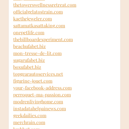
thetowerswellnessretreat.com
officialgelatostrain.com
kaethejeweler.com
sattamatkasattaking.com
onepetlife.com
thebillboardexperiment.com
beachufabet.biz
mon-tresse-de-lit.com
sugarufabet.biz
boxufabet.biz
topgearautoservices.net
figurine-jouet.com
your-facebook-address.com
perroquet-ma-passion.com
modrenlivinghome.com
instadatahelpainews.com
geekdailies.com
merchrain.com