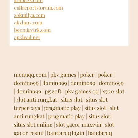
kmbb28.com
callreportsforum.com
sokmilya.com
abyluny.com
boomjavtrk.com
apklead.net
menuqq.com
|
pkv games
|
poker
|
poker
|
domino99
|
domino99
|
domino99
|
domino99
|
domino99
|
pg soft
|
pkv games qq
|
x500 slot
|
slot anti rungkat
|
situs slot
|
situs slot
terpercaya
|
pragmatic play
|
situs slot
|
slot
anti rungkat
|
pragmatic play
|
situs slot
|
situs slot online
|
slot gacor maxwin
|
slot
gacor resmi
|
bandarqq login
|
bandarqq