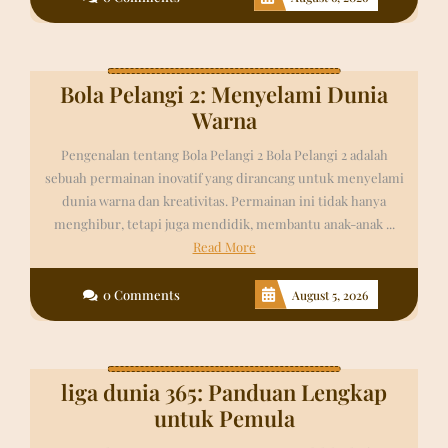
Bola Pelangi 2: Menyelami Dunia
Warna
Pengenalan tentang Bola Pelangi 2 Bola Pelangi 2 adalah
sebuah permainan inovatif yang dirancang untuk menyelami
dunia warna dan kreativitas. Permainan ini tidak hanya
menghibur, tetapi juga mendidik, membantu anak-anak ...
Read
Read More
More
0 Comments
August 5, 2026
liga dunia 365: Panduan Lengkap
untuk Pemula