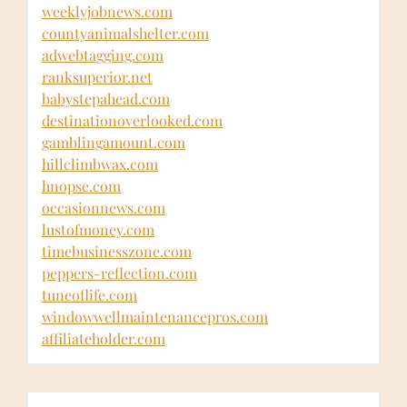
weeklyjobnews.com
countyanimalshelter.com
adwebtagging.com
ranksuperior.net
babystepahead.com
destinationoverlooked.com
gamblingamount.com
hillclimbwax.com
hnopse.com
occasionnews.com
lustofmoney.com
timebusinesszone.com
peppers-reflection.com
tuneoflife.com
windowwellmaintenancepros.com
affiliateholder.com